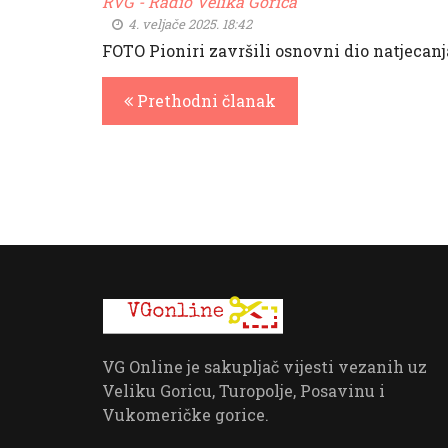
RVG - Radio Velika Gorica
4. veljače 2025. 18:42
FOTO Pioniri završili osnovni dio natjecanj
Prethodni članak
VG Online je sakupljač vijesti vezanih uz
Veliku Goricu, Turopolje, Posavinu i
Vukomeričke gorice.