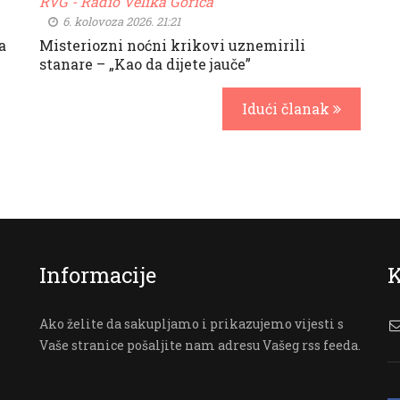
RVG - Radio Velika Gorica
6. kolovoza 2026. 21:21
a
Misteriozni noćni krikovi uznemirili
stanare – „Kao da dijete jauče”
Idući članak
Informacije
K
Ako želite da sakupljamo i prikazujemo vijesti s
Vaše stranice pošaljite nam adresu Vašeg rss feeda.