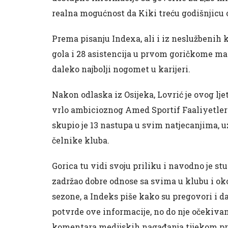
realna mogućnost da Kiki treću godišnjicu o
Prema pisanju Indexa, ali i iz neslužbenih 
gola i 28 asistencija u prvom goričkome mand
daleko najbolji nogomet u karijeri.
Nakon odlaska iz Osijeka, Lovrić je ovog ljet
vrlo ambicioznog Amed Sportif Faaliyetlera
skupio je 13 nastupa u svim natjecanjima, uz
čelnike kluba.
Gorica tu vidi svoju priliku i navodno je st
zadržao dobre odnose sa svima u klubu i oko
sezone, a Indeks piše kako su pregovori i da
potvrde ove informacije, no do nje očekiva
komentara medijskih nagađanja tijekom pri