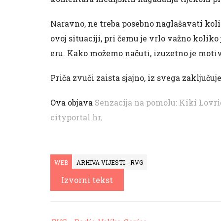
Naravno, ne treba posebno naglašavati kolik
ovoj situaciji, pri čemu je vrlo važno kolik
eru. Kako možemo načuti, izuzetno je moti
Priča zvuči zaista sjajno, iz svega zaključuje
Ova objava
Senzacija na pomolu: Kiki Lovrić
cityportal.hr
.
WEB
ARHIVA VIJESTI - RVG
Izvorni tekst