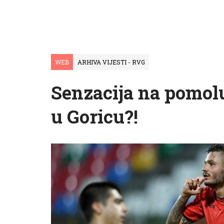
WEB
ARHIVA VIJESTI - RVG
Senzacija na pomolu
u Goricu?!