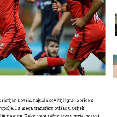
Kristijan Lovrić, najučinkovitiji igrač Gorice u
opolje. I u mega transferu otišao u Osijek,
ijuna eura. Kako trenutačno stvari stoje, postoji