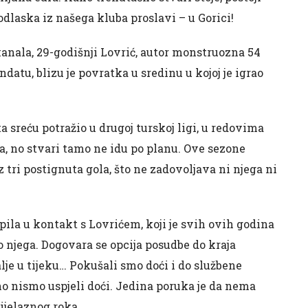
dlaska iz našega kluba proslavi – u Gorici!
kanala, 29-godišnji Lovrić, autor monstruozna 54
atu, blizu je povratka u sredinu u kojoj je igrao
a sreću potražio u drugoj turskoj ligi, u redovima
, no stvari tamo ne idu po planu. Ove sezone
 tri postignuta gola, što ne zadovoljava ni njega ni
upila u kontakt s Lovrićem, koji je svih ovih godina
 njega. Dogovara se opcija posudbe do kraja
lje u tijeku… Pokušali smo doći i do službene
no nismo uspjeli doći. Jedina poruka je da nema
jelaznog roka.