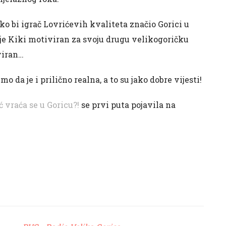
o bi igrač Lovrićevih kvaliteta značio Gorici u
o je Kiki motiviran za svoju drugu velikogoričku
viran…
mo da je i prilično realna, a to su jako dobre vijesti!
 vraća se u Goricu?!
se prvi puta pojavila na