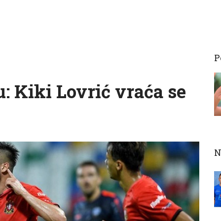
P
: Kiki Lovrić vraća se
N