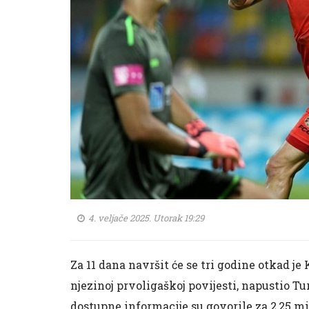
4. veljače 2025. Utorak 19:29
Za 11 dana navršit će se tri godine otkad je 
njezinoj prvoligaškoj povijesti, napustio Tur
dostupne informacije su govorile za 2,25 mil