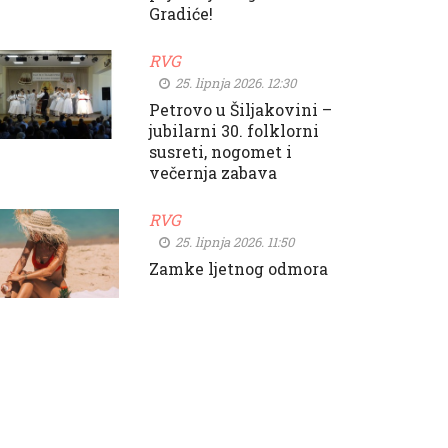
Gradiće!
RVG
25. lipnja 2026. 12:30
Petrovo u Šiljakovini –
jubilarni 30. folklorni
susreti, nogomet i
večernja zabava
RVG
25. lipnja 2026. 11:50
Zamke ljetnog odmora