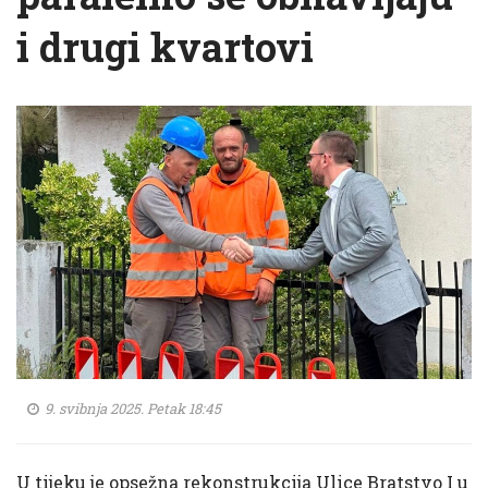
i drugi kvartovi
9. svibnja 2025. Petak 18:45
U tijeku je opsežna rekonstrukcija Ulice Bratstvo I u