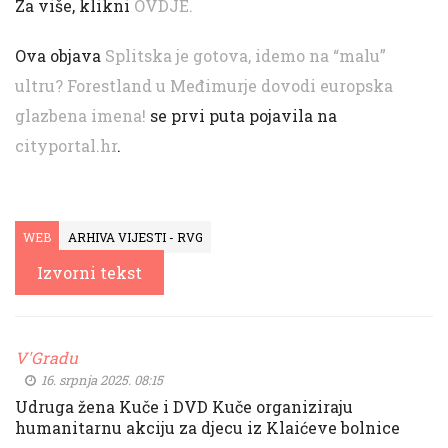
Za više, klikni
OVDJE.
Ova objava
Splitska je gotova, idemo na “malu”
ultru? Forestland u Međimurje dovodi europska
glazbena imena!
se prvi puta pojavila na
cityportal.hr
.
WEB
ARHIVA VIJESTI - RVG
Izvorni tekst
V'Gradu
16. srpnja 2025. 08:15
Udruga žena Kuče i DVD Kuče organiziraju
humanitarnu akciju za djecu iz Klaićeve bolnice