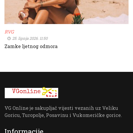
RVG
25. lipnja 2026. 11:50
Zamke ljetnog odmora
VG Online je sakupljač vijesti vezanih uz Veliku
Goricu, Turopolje, Posavinu i Vukomeričke gorice.
Informacije