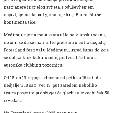
partijanere
iz cijelog svijeta
, s oduševljenjem
najavljujemo da partyjima nije kraj. Barem što se
kontinenta tiče.
Međimurje je na mala vrata ušlo na klupsku scenu,
no čini se da se mali intro pretvara u extra događaj.
Forestland festival u Međimurju, usred šume do koje
se dolazi kroz kukuruzište, pretvorit će floru u
europsku clubbing pozornicu.
Od 18. do 19. srpnja, odnosno od petka u 15 sati do
nedjelje u 10 sati, već 13. put zaredom nekoliko
tisuća posjetitelja doživjet će glazbu u izvedbi čak 50
izvođača.
Na Forestland
stageu
2025 nastupaju: