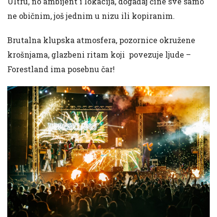
Ultru, no ambijent i lokacija, događaj čine sve samo
ne običnim, još jednim u nizu ili kopiranim.
Brutalna klupska atmosfera, pozornice okružene
krošnjama, glazbeni ritam koji povezuje ljude –
Forestland ima posebnu čar!