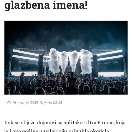
glazbena imena!
16. srpnja 2025. Srijeda 08:25
Dok se sliježu dojmovi sa splitske Ultra Europe, koja
je i ove godine u Dalmaciju privukla okorjele