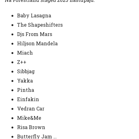
Baby Lasagna
The Shapeshifters
Djs From Mars
Hiljson Mandela
Miach
Z++
Sibbjag
Yakka
Pintha
Einfakin
Vedran Car
Mike&Me
Risa Brown
Butterfly Jam
…