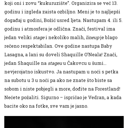
koji oni i zovu “kukuruzište”. Organizira se već 13.
godinu i izgleda zaista ozbiljno. Meni je to najljepši
događaj u godini, Božić usred ljeta. Nastupam 4. ili 5.
godinu i atmosfera je odlična. Znači, festival ima
jedan veliki
stage
i nekoliko malih,
l
i
neup
je blago
rečeno respektabilan. Ove godine nastupa Baby
Lasagna, a lani su doveli
Shaquille O’Neala! Znači,
jedan Shaquille na
stageu
u Čakovcu u šumi…
nevjerojatno iskustvo. Ja nastupam u noći s petka
na subotu u 3 u noći pa ako ne znate što biste sa
sobom i niste pobjegli a more, dođite na Forestland!
Nećete požaliti. Sigurno
–
ispričao je Vedran, a kada
bacite oko na fotke, sve vam je jasno.