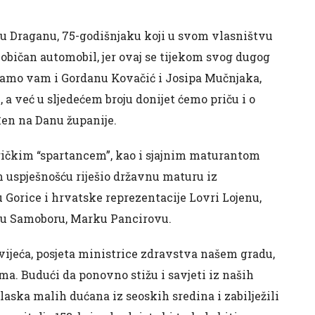
u Draganu, 75-godišnjaku koji u svom vlasništvu
 običan automobil, jer ovaj se tijekom svog dugog
ljamo vam i Gordanu Kovačić i Josipa Mučnjaka,
 a već u sljedećem broju donijet ćemo priču i o
đen na Danu županije.
ičkim “spartancem”, kao i sjajnim maturantom
 uspješnošću riješio državnu maturu iz
 Gorice i hrvatske reprezentacije Lovri Lojenu,
 u Samoboru, Marku Pancirovu.
g vijeća, posjeta ministrice zdravstva našem gradu,
ma. Budući da ponovno stižu i savjeti iz naših
laska malih dućana iz seoskih sredina i zabilježili