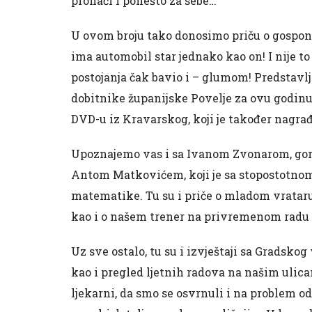
pronaći i ponešto za sebe…
U ovom broju tako donosimo priču o gospon
ima automobil star jednako kao on! I nije to
postojanja čak bavio i – glumom! Predstav
dobitnike županijske Povelje za ovu godinu,
DVD-u iz Kravarskog, koji je također nagra
Upoznajemo vas i sa Ivanom Zvonarom, gor
Antom Matkovićem, koji je sa stopostotnom
matematike. Tu su i priče o mladom vrataru
kao i o našem trener na privremenom radu
Uz sve ostalo, tu su i izvještaji sa Gradsko
kao i pregled ljetnih radova na našim ulica
ljekarni, da smo se osvrnuli i na problem od