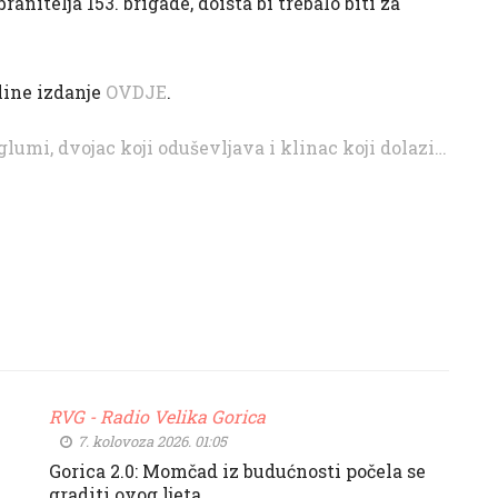
anitelja 153. brigade, doista bi trebalo biti za
nline izdanje
OVDJE
.
glumi, dvojac koji oduševljava i klinac koji dolazi…
RVG - Radio Velika Gorica
7. kolovoza 2026. 01:05
.
Gorica 2.0: Momčad iz budućnosti počela se
graditi ovog ljeta…