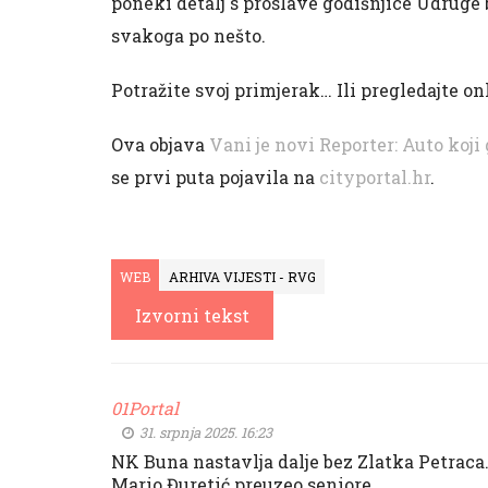
poneki detalj s proslave godišnjice Udruge br
svakoga po nešto.
Potražite svoj primjerak… Ili pregledajte o
Ova objava
Vani je novi Reporter: Auto koji 
se prvi puta pojavila na
cityportal.hr
.
WEB
ARHIVA VIJESTI - RVG
Izvorni tekst
01Portal
31. srpnja 2025. 16:23
NK Buna nastavlja dalje bez Zlatka Petraca
Mario Đuretić preuzeo seniore