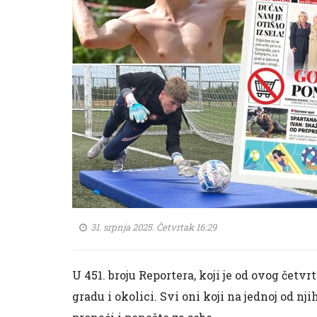
31. srpnja 2025. Četvrtak 16:29
U 451. broju Reportera, koji je od ovog čet
gradu i okolici. Svi oni koji na jednoj od nj