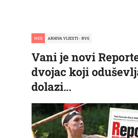
WEB
ARHIVA VIJESTI - RVG
Vani je novi Reporte
dvojac koji oduševlj
dolazi…