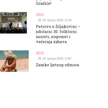
Gradiće!
RVG
25. lipnja 2026. 12:30
Petrovo u Šiljakovini –
jubilarni 30. folklorni
susreti, nogomet i
večernja zabava
RVG
25. lipnja 2026. 11:50
Zamke ljetnog odmora