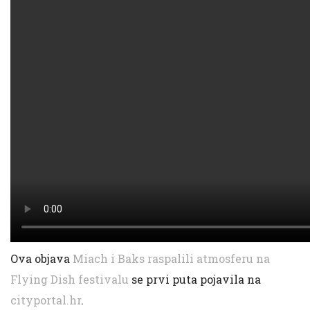
Ova objava
Miach i Baks raspalili atmosferu na
Flying Dish festivalu
se prvi puta pojavila na
cityportal.hr
.