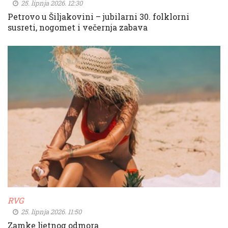
25. lipnja 2026. 12:30
Petrovo u Šiljakovini – jubilarni 30. folklorni
susreti, nogomet i večernja zabava
RVG
25. lipnja 2026. 11:50
Zamke ljetnog odmora