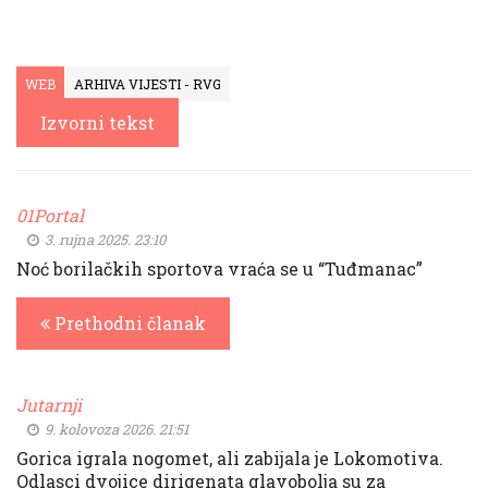
WEB
ARHIVA VIJESTI - RVG
Izvorni tekst
01Portal
3. rujna 2025. 23:10
Noć borilačkih sportova vraća se u “Tuđmanac”
Prethodni članak
Jutarnji
9. kolovoza 2026. 21:51
Gorica igrala nogomet, ali zabijala je Lokomotiva.
Odlasci dvojice dirigenata glavobolja su za