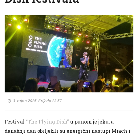
3. rujna 2025. Srijeda 23:57
Festival
“The Flying Dish”
u punom je jeku, a
današnji dan obilježili su energični nastupi Miach i