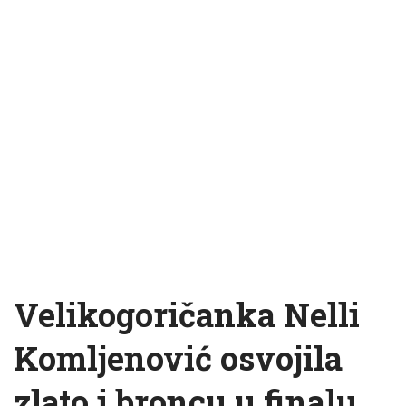
Velikogoričanka Nelli
Komljenović osvojila
zlato i broncu u finalu