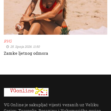
RVG
25. lipnja 2026. 11:50
Zamke ljetnog odmora
VG Online je sakupljač vijesti vezanih uz Veliku
Goricu, Turopolje, Posavinu i Vukomeričke gorice.