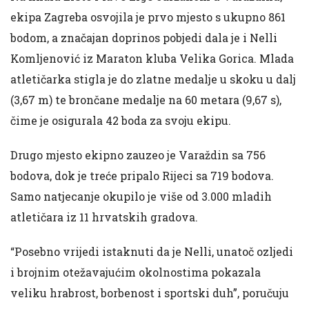
ekipa Zagreba osvojila je prvo mjesto s ukupno 861
bodom, a značajan doprinos pobjedi dala je i Nelli
Komljenović iz Maraton kluba Velika Gorica. Mlada
atletičarka stigla je do zlatne medalje u skoku u dalj
(3,67 m) te brončane medalje na 60 metara (9,67 s),
čime je osigurala 42 boda za svoju ekipu.
Drugo mjesto ekipno zauzeo je Varaždin sa 756
bodova, dok je treće pripalo Rijeci sa 719 bodova.
Samo natjecanje okupilo je više od 3.000 mladih
atletičara iz 11 hrvatskih gradova.
“Posebno vrijedi istaknuti da je Nelli, unatoč ozljedi
i brojnim otežavajućim okolnostima pokazala
veliku hrabrost, borbenost i sportski duh”, poručuju