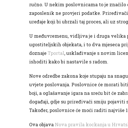
ručno. U nekim poslovnicama to je značilo d
zaposlenik ne provjeri podatke. Priređivači
uređaje koji bi ubrzali taj proces, ali uz s
U međuvremenu, vidljiva je i druga velika 
ugostiteljskih objekata, i to dva mjeseca p
doznaje
Tportal
, usklađivanje s novim lice
ishoditi kako bi nastavile s radom.
Nove odredbe zakona koje stupaju na snagu 
uvjete poslovanja. Poslovnice će morati bit
boji, a oglašavanje igara na sreću bit će zab
događaji, gdje su priređivači smiju pojaviti
Također, poslovnice će moći raditi najviše 16
Ova objava
Nova pravila kockanja u Hrvatsk