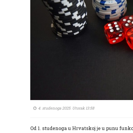
4. studenoga 2025. Utorak 13:58
Od 1. studenoga u Hrvatskoj je u punu funkc