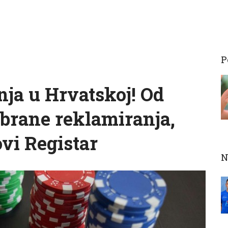
P
ja u Hrvatskoj! Od
abrane reklamiranja,
ovi Registar
N