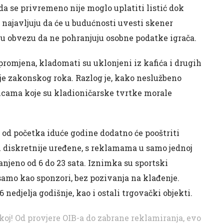
a se privremeno nije moglo uplatiti listić dok
 najavljuju da će u budućnosti uvesti skener
trogu obvezu da ne pohranjuju osobne podatke igrača.
promjena, kladomati su uklonjeni iz kafića i drugih
rije zakonskog roka. Razlog je, kako neslužbeno
ncama koje su kladioničarske tvrtke morale
od početka iduće godine dodatno će pooštriti
i diskretnije uređene, s reklamama u samo jednoj
ranjeno od 6 do 23 sata. Iznimka su sportski
 samo kao sponzori, bez pozivanja na klađenje.
 nedjelja godišnje, kao i ostali trgovački objekti.
oj! Od provjere OIB-a do zabrane reklamiranja, evo