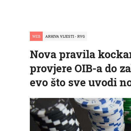
WEB
ARHIVA VIJESTI - RVG
Nova pravila kockan
provjere OIB-a do z
evo što sve uvodi n