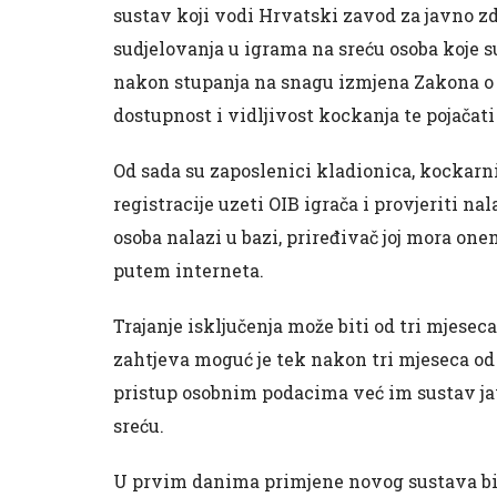
sustav koji vodi Hrvatski zavod za javno z
sudjelovanja u igrama na sreću osoba koje s
nakon stupanja na snagu izmjena Zakona o i
dostupnost i vidljivost kockanja te pojačati
Od sada su zaposlenici kladionica, kockarni
registracije uzeti OIB igrača i provjeriti nal
osoba nalazi u bazi, priređivač joj mora on
putem interneta.
Trajanje isključenja može biti od tri mjeseca
zahtjeva moguć je tek nakon tri mjeseca od
pristup osobnim podacima već im sustav jav
sreću.
U prvim danima primjene novog sustava bilo 