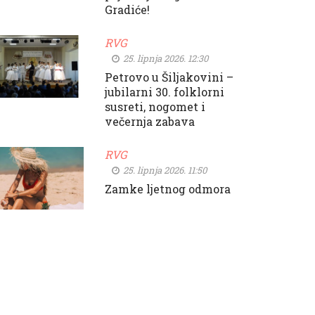
Gradiće!
RVG
25. lipnja 2026. 12:30
Petrovo u Šiljakovini –
jubilarni 30. folklorni
susreti, nogomet i
večernja zabava
RVG
25. lipnja 2026. 11:50
Zamke ljetnog odmora