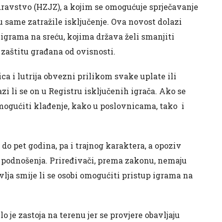
dravstvo (HZJZ), a kojim se omogućuje sprječavanje
u same zatražile isključenje. Ova novost dolazi
grama na sreću, kojima država želi smanjiti
 zaštitu građana od ovisnosti.
ca i lutrija obvezni prilikom svake uplate ili
azi li se on u Registru isključenih igrača. Ako se
emogućiti klađenje, kako u poslovnicama, tako i
 do pet godina, pa i trajnog karaktera, a opoziv
 podnošenja. Priređivači, prema zakonu, nemaju
lja smije li se osobi omogućiti pristup igrama na
je zastoja na terenu jer se provjere obavljaju