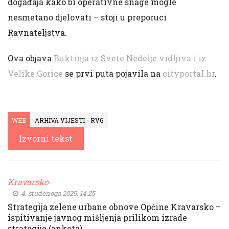
događaja kako bi operativne snage mogle
nesmetano djelovati – stoji u preporuci
Ravnateljstva.
Ova objava
Buktinja iz Svete Nedelje vidljiva i iz
Velike Gorice
se prvi puta pojavila na
cityportal.hr
.
WEB
ARHIVA VIJESTI - RVG
Izvorni tekst
Kravarsko
4. studenoga 2025. 14:25
Strategija zelene urbane obnove Općine Kravarsko –
ispitivanje javnog mišljenja prilikom izrade
strategije (anketa)