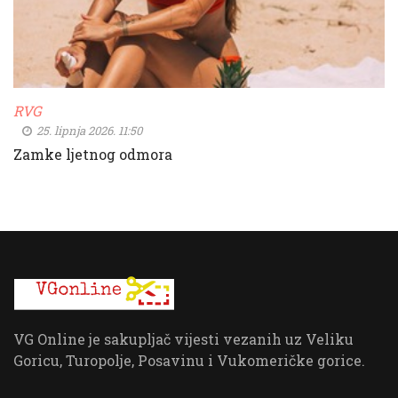
RVG
25. lipnja 2026. 11:50
Zamke ljetnog odmora
VG Online je sakupljač vijesti vezanih uz Veliku
Goricu, Turopolje, Posavinu i Vukomeričke gorice.