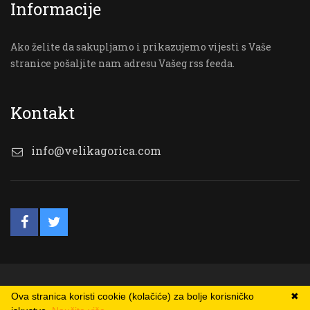
Informacije
Ako želite da sakupljamo i prikazujemo vijesti s Vaše
stranice pošaljite nam adresu Vašeg rss feeda.
Kontakt
info@velikagorica.com
© VG Online
Ova stranica koristi cookie (kolačiće) za bolje korisničko
✖