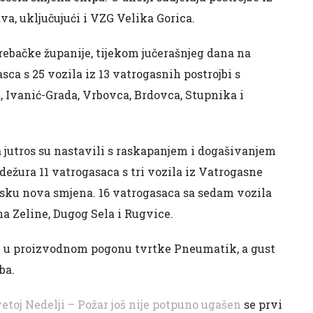
va, uključujući i VZG Velika Gorica.
bačke županije, tijekom jučerašnjeg dana na
ca s 25 vozila iz 13 vatrogasnih postrojbi s
, Ivanić-Grada, Vrbovca, Brdovca, Stupnika i
 a jutros su nastavili s raskapanjem i dogašivanjem
dežura 11 vatrogasaca s tri vozila iz Vatrogasne
lasku nova smjena. 16 vatrogasaca sa sedam vozila
na Zeline, Dugog Sela i Rugvice.
sati u proizvodnom pogonu tvrtke Pneumatik, a gust
ba.
vetoj Nedelji – Požar još nije potpuno ugašen
se prvi