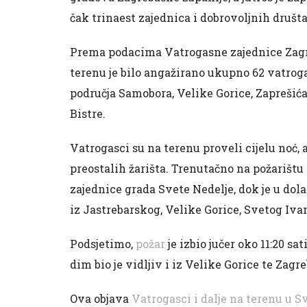
čak trinaest zajednica i dobrovoljnih društa
Prema podacima Vatrogasne zajednice Zagre
terenu je bilo angažirano ukupno 62 vatrogas
područja Samobora, Velike Gorice, Zaprešića
Bistre.
Vatrogasci su na terenu proveli cijelu noć,
preostalih žarišta. Trenutačno na požarištu 
zajednice grada Svete Nedelje, dok je u do
iz Jastrebarskog, Velike Gorice, Svetog Iva
Podsjetimo,
požar
je izbio jučer oko 11:20 
dim bio je vidljiv i iz Velike Gorice te Zagre
Ova objava
Vatrogasci i dalje na terenu u S