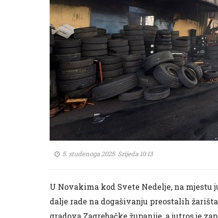
5. studenoga 2025. Srijeda 10:13
U Novakima kod Svete Nedelje, na mjestu ju
dalje rade na dogašivanju preostalih žarišta
gradova Zagrebačke županije, a jutros je zap