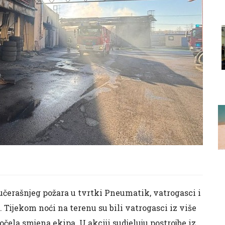
čerašnjeg požara u tvrtki Pneumatik, vatrogasci i
. Tijekom noći na terenu su bili vatrogasci iz više
očela smjena ekipa. U akciji sudjeluju postrojbe iz