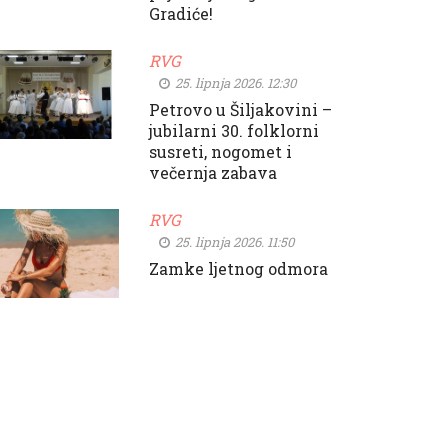
Gradiće!
RVG
25. lipnja 2026. 12:30
Petrovo u Šiljakovini –
jubilarni 30. folklorni
susreti, nogomet i
večernja zabava
RVG
25. lipnja 2026. 11:50
Zamke ljetnog odmora