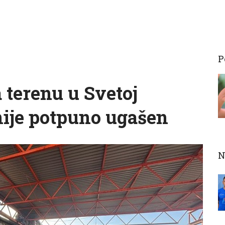
P
a terenu u Svetoj
 nije potpuno ugašen
N