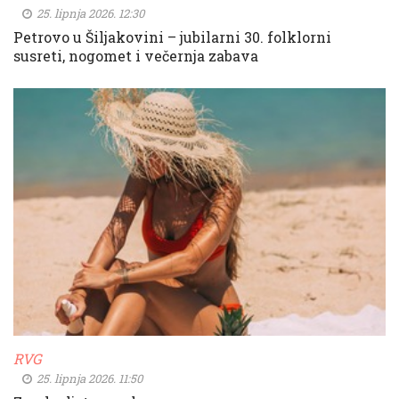
25. lipnja 2026. 12:30
Petrovo u Šiljakovini – jubilarni 30. folklorni
susreti, nogomet i večernja zabava
RVG
25. lipnja 2026. 11:50