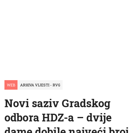
WEB
ARHIVA VIJESTI - RVG
Novi saziv Gradskog
odbora HDZ-a – dvije
dame dobile najveći broj