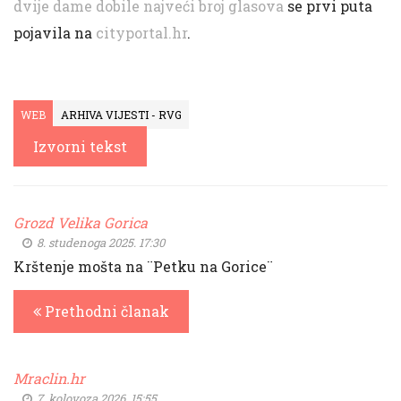
dvije dame dobile najveći broj glasova
se prvi puta
pojavila na
cityportal.hr
.
WEB
ARHIVA VIJESTI - RVG
Izvorni tekst
Grozd Velika Gorica
8. studenoga 2025. 17:30
Krštenje mošta na ¨Petku na Gorice¨
Prethodni članak
Mraclin.hr
7. kolovoza 2026. 15:55