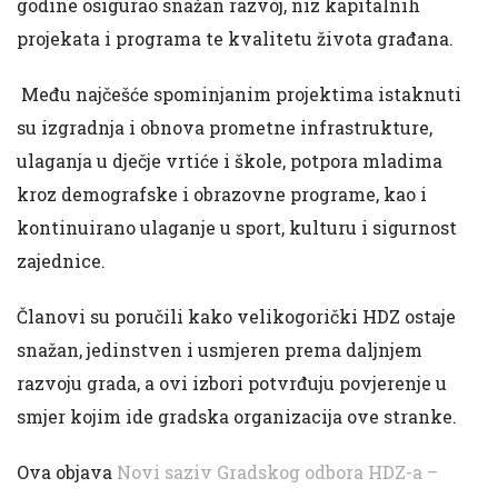
godine osigurao snažan razvoj, niz kapitalnih
projekata i programa te kvalitetu života građana.
Među najčešće spominjanim projektima istaknuti
su izgradnja i obnova prometne infrastrukture,
ulaganja u dječje vrtiće i škole, potpora mladima
kroz demografske i obrazovne programe, kao i
kontinuirano ulaganje u sport, kulturu i sigurnost
zajednice.
Članovi su poručili kako velikogorički HDZ ostaje
snažan, jedinstven i usmjeren prema daljnjem
razvoju grada, a ovi izbori potvrđuju povjerenje u
smjer kojim ide gradska organizacija ove stranke.
Ova objava
Novi saziv Gradskog odbora HDZ-a –