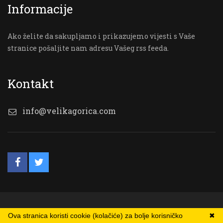
Informacije
Ako želite da sakupljamo i prikazujemo vijesti s Vaše
stranice pošaljite nam adresu Vašeg rss feeda.
Kontakt
info@velikagorica.com
© VG Online
Ova stranica koristi cookie (kolačiće) za bolje korisničko
✖