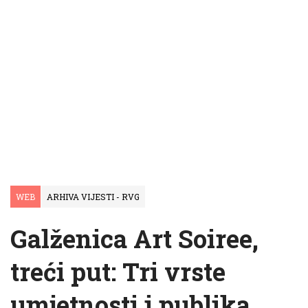
WEB
ARHIVA VIJESTI - RVG
Galženica Art Soiree,
treći put: Tri vrste
umjetnosti i publika