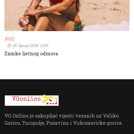
RVG
25. lipnja 2026. 11:50
Zamke ljetnog odmora
VG Online je sakupljač vijesti vezanih uz Veliku
Goricu, Turopolje, Posavinu i Vukomeričke gorice.