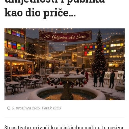
kao dio priče…
5. prosinca 2025. Petak 12:23
Štoos teatar privodi kraju još jednu godinu te poziva