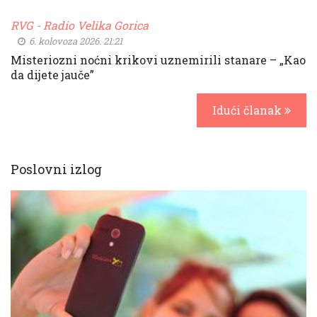
RVG - Radio Velika Gorica
6. kolovoza 2026. 21:21
Misteriozni noćni krikovi uznemirili stanare – „Kao
da dijete jauče”
Idući članak
Poslovni izlog