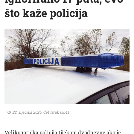
što kaže policija
22. siječnja 2026. Četvrtak 08:41
Velikogorička policija tijekom dvodnevne akcije