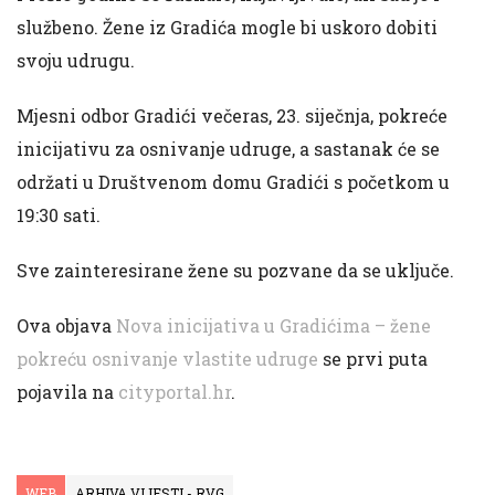
službeno. Žene iz Gradića mogle bi uskoro dobiti
svoju udrugu.
Mjesni odbor Gradići večeras, 23. siječnja, pokreće
inicijativu za osnivanje udruge, a sastanak će se
održati u Društvenom domu Gradići s početkom u
19:30 sati.
Sve zainteresirane žene su pozvane da se uključe.
Ova objava
Nova inicijativa u Gradićima – žene
pokreću osnivanje vlastite udruge
se prvi puta
pojavila na
cityportal.hr
.
WEB
ARHIVA VIJESTI - RVG