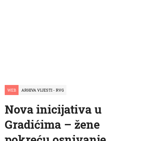
WEB
ARHIVA VIJESTI - RVG
Nova inicijativa u
Gradićima – žene
pokreću osnivanje