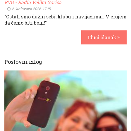
RVG - Radio Velika Gorica
6. kolovoza 2026. 17:15
“Ostali smo dužni sebi, klubu i navijačima… Vjerujem
da ćemo biti bolji!”
Idući članak
Poslovni izlog