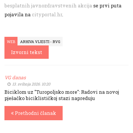
besplatnih javnozdravstvenih akcija
se prvi puta
pojavila na
cityportal.hr
.
WEB
ARHIVA VIJESTI - RVG
Izvorni tekst
VG danas
13. svibnja 2026. 10:20
Biciklom uz "Turopoljsko more": Radovi na novoj
pješačko biciklističkoj stazi napreduju
Prethodni članak