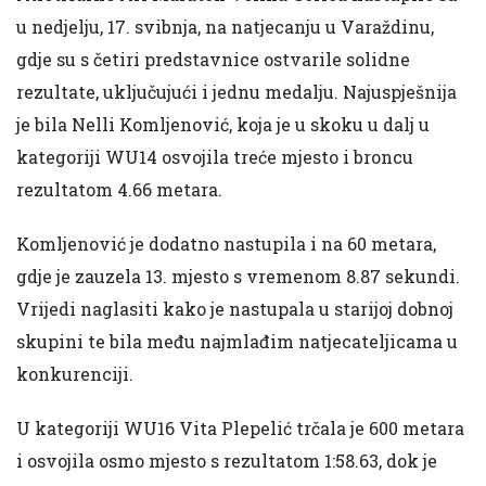
u nedjelju, 17. svibnja, na natjecanju u Varaždinu,
gdje su s četiri predstavnice ostvarile solidne
rezultate, uključujući i jednu medalju. Najuspješnija
je bila Nelli Komljenović, koja je u skoku u dalj u
kategoriji WU14 osvojila treće mjesto i broncu
rezultatom 4.66 metara.
Komljenović je dodatno nastupila i na 60 metara,
gdje je zauzela 13. mjesto s vremenom 8.87 sekundi.
Vrijedi naglasiti kako je nastupala u starijoj dobnoj
skupini te bila među najmlađim natjecateljicama u
konkurenciji.
U kategoriji WU16 Vita Plepelić trčala je 600 metara
i osvojila osmo mjesto s rezultatom 1:58.63, dok je