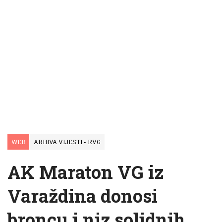
WEB
ARHIVA VIJESTI - RVG
AK Maraton VG iz
Varaždina donosi
broncu i niz solidnih