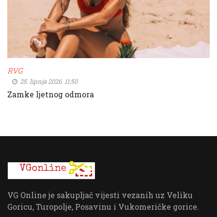
RVG
25. lipnja 2026. 11:50
Zamke ljetnog odmora
VG Online je sakupljač vijesti vezanih uz Veliku
Goricu, Turopolje, Posavinu i Vukomeričke gorice.