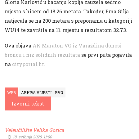
Gloria Karlović u bacanju koplja zauzela sedmo
mjesto s hicem od 18.26 metara. Također, Ema Gilja
natjecala se na 200 metara s preponama u kategoriji
WU14 te završila na 11. mjestu s rezultatom 32.73.
Ova objava
AK Maraton VG iz Varaždina donosi
broncu i niz solidnih rezultata
se prvi puta pojavila
na
cityportal.hr
.
WEB
ARHIVA VIJESTI - RVG
Izvorni tekst
Veleučilište Velika Gorica
18. svibnja 2026. 11:00