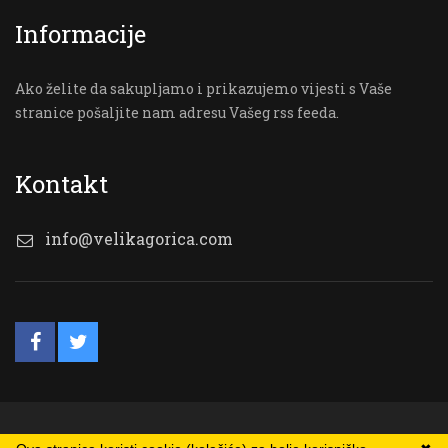
Informacije
Ako želite da sakupljamo i prikazujemo vijesti s Vaše
stranice pošaljite nam adresu Vašeg rss feeda.
Kontakt
info@velikagorica.com
© VG Online