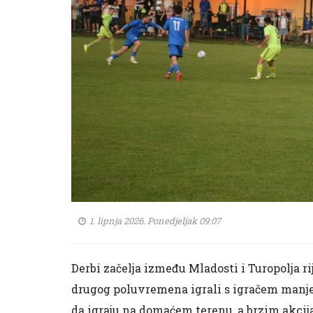
1. lipnja 2026. Ponedjeljak 09:07
Derbi začelja između Mladosti i Turopolja rij
drugog poluvremena igrali s igračem manje. 
da igraju na domaćem terenu, a brzim akcij