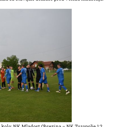
.kolo: NK Mladost Obrezina – NK Turopolje 1:2.