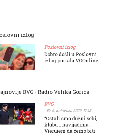
oslovni izlog
Poslovni izlog
Dobro došli u Poslovni
izlog portala VGOnline
ajnovije RVG - Radio Velika Gorica
RVG
6. kolovoza 2026. 17:15
“Ostali smo dužni sebi,
klubu i navijačima…
Vjerujem da ćemo biti