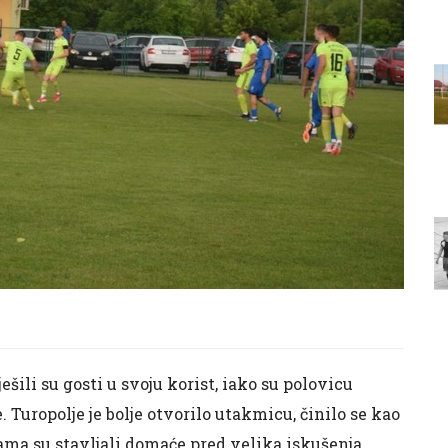
ešili su gosti u svoju korist, iako su polovicu
Turopolje je bolje otvorilo utakmicu, činilo se kao
ama su stavljali domaće pred velika iskušenja.