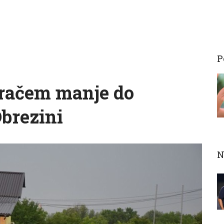
P
gračem manje do
Obrezini
N