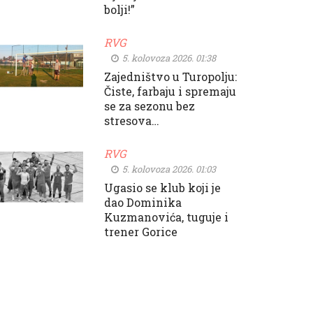
bolji!”
RVG
5. kolovoza 2026. 01:38
Zajedništvo u Turopolju:
Čiste, farbaju i spremaju
se za sezonu bez
stresova…
RVG
5. kolovoza 2026. 01:03
Ugasio se klub koji je
dao Dominika
Kuzmanovića, tuguje i
trener Gorice