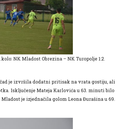
.kolo: NK Mladost Obrezina – NK Turopolje 1:2.
e izvršila dodatni pritisak na vrata gostiju, ali
otka. Isključenje Mateja Karlovića u 63. minuti bilo
i Mladost je izjednačila golom Leona Đurašina u 69.