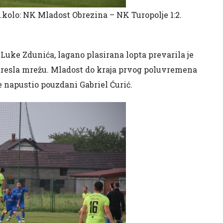
.kolo: NK Mladost Obrezina – NK Turopolje 1:2.
 Luke Zdunića, lagano plasirana lopta prevarila je
atresla mrežu. Mladost do kraja prvog poluvremena
 je napustio pouzdani Gabriel Ćurić.