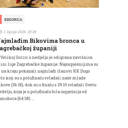
KKGORICA
1. lipnja 2026. 20:38
ajmlađim Bikovima bronca u
agrebačkoj županiji
Velikoj Gorici u nedjelju je odigrana završnica
ini lige Zagrebačke županije. Najuspješnijima su
e na kraju pokazali najmlađi članovi KK Dugo
lo koji su u polufinalu svladali naše mlade
kove (36:18), dok su u finalu s 39:10 svladali Svetu
delju, koja je u polufinalu bila uspješnija od
amobora (64:38). …