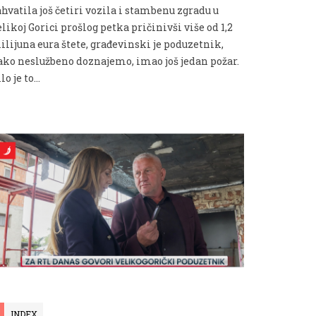
hvatila još četiri vozila i stambenu zgradu u
likoj Gorici prošlog petka pričinivši više od 1,2
ilijuna eura štete, građevinski je poduzetnik,
ako neslužbeno doznajemo, imao još jedan požar.
lo je to...
INDEX