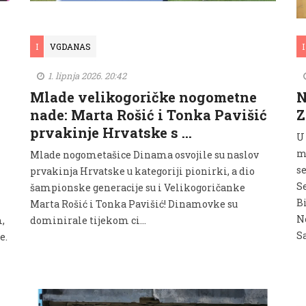
I
VGDANAS
I
1. lipnja 2026. 20:42
Mlade velikogoričke nogometne
N
nade: Marta Rošić i Tonka Pavišić
Z
prvakinje Hrvatske s …
U 
m
Mlade nogometašice Dinama osvojile su naslov
s
prvakinja Hrvatske u kategoriji pionirki, a dio
Se
šampionske generacije su i Velikogoričanke
Bi
Marta Rošić i Tonka Pavišić! Dinamovke su
Ne
,
dominirale tijekom ci...
S
e.