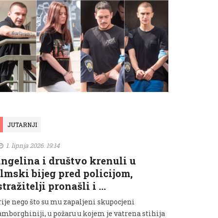
JUTARNJI
1. lipnja 2026. 19:14
ngelina i društvo krenuli u
ilmski bijeg pred policijom,
stražitelji pronašli i …
rije nego što su mu zapaljeni skupocjeni
amborghiniji, u požaru u kojem je vatrena stihija