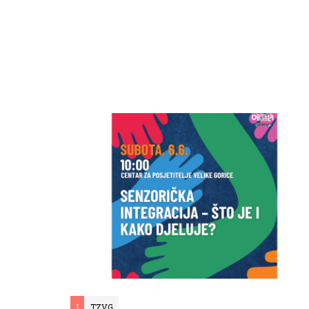
I
TZVG