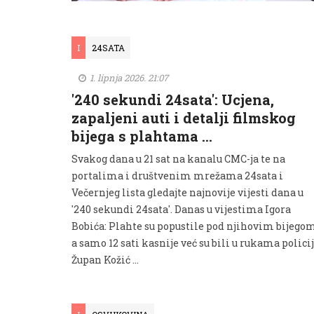
I
24SATA
1. lipnja 2026. 21:07
'240 sekundi 24sata': Ucjena,
zapaljeni auti i detalji filmskog
bijega s plahtama …
Svakog dana u 21 sat na kanalu CMC-ja te na
portalima i društvenim mrežama 24sata i
Večernjeg lista gledajte najnovije vijesti dana u
'240 sekundi 24sata'. Danas u vijestima Igora
Bobića: Plahte su popustile pod njihovim bijegom
a samo 12 sati kasnije već su bili u rukama policij
Župan Kožić …