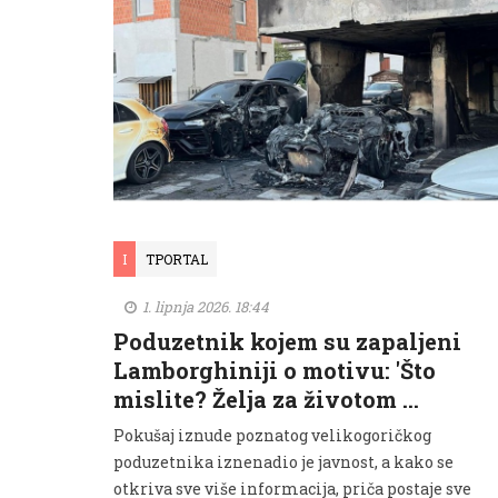
I
TPORTAL
1. lipnja 2026. 18:44
Poduzetnik kojem su zapaljeni
Lamborghiniji o motivu: 'Što
mislite? Želja za životom …
Pokušaj iznude poznatog velikogoričkog
poduzetnika iznenadio je javnost, a kako se
otkriva sve više informacija, priča postaje sve