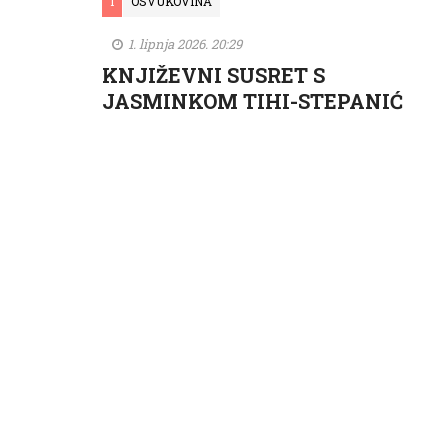
I
OSVUKOVINA
1. lipnja 2026. 20:29
KNJIŽEVNI SUSRET S
JASMINKOM TIHI-STEPANIĆ