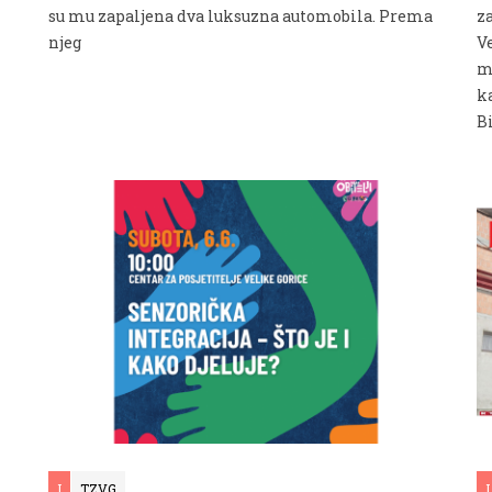
su mu zapaljena dva luksuzna automobila. Prema
za
njeg
Ve
m
k
Bi
I
TZVG
I