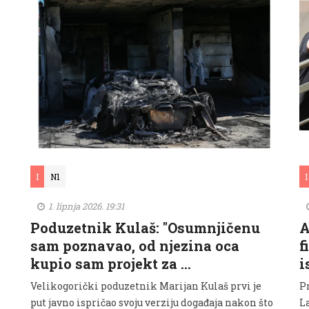
I
N1
I
1. lipnja 2026. 19:31
Poduzetnik Kulaš: "Osumnjičenu
A
sam poznavao, od njezina oca
f
kupio sam projekt za …
i
Velikogorički poduzetnik Marijan Kulaš prvi je
P
put javno ispričao svoju verziju događaja nakon što
L