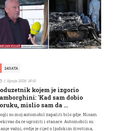
24SATA
1. lipnja 2026. 18:01
oduzetnik kojem je izgorio
amborghini: 'Kad sam dobio
oruku, mislio sam da …
ogli su moj automobil zapaliti bilo gdje. Nisam
ekivao da će ugroziti i stanare. Automobili su
nje važni, ovdje je riječ o ljudskim životima,