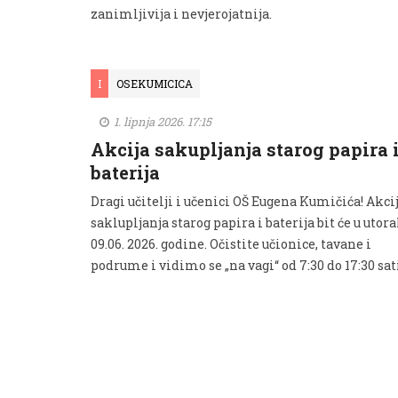
zanimljivija i nevjerojatnija.
I
OSEKUMICICA
1. lipnja 2026. 17:15
Akcija sakupljanja starog papira 
baterija
Dragi učitelji i učenici OŠ Eugena Kumičića! Akci
saklupljanja starog papira i baterija bit će u utor
09.06. 2026. godine. Očistite učionice, tavane i
podrume i vidimo se „na vagi“ od 7:30 do 17:30 sat