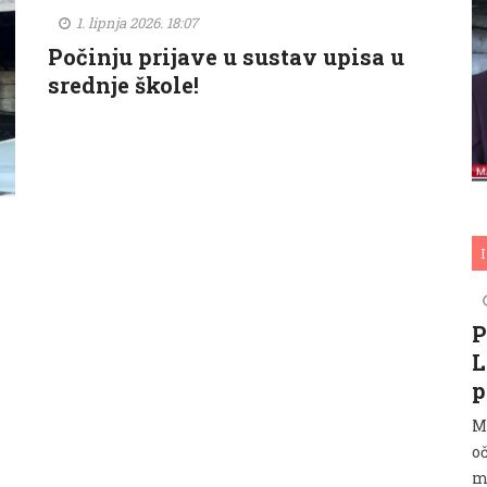
1. lipnja 2026. 18:07
Počinju prijave u sustav upisa u
srednje škole!
I
P
L
p
M
oč
ma