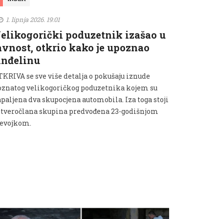
1. lipnja 2026. 19:01
elikogorički poduzetnik izašao u
avnost, otkrio kako je upoznao
nđelinu
TKRIVA se sve više detalja o pokušaju iznude
oznatog velikogoričkog poduzetnika kojem su
apaljena dva skupocjena automobila. Iza toga stoji
etveročlana skupina predvođena 23-godišnjom
jevojkom.