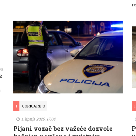
r
i
ja
ak
i.
I
GORICAINFO
I
1. lipnja 2026. 17:04
Pijani vozač bez važeće dozvole
P