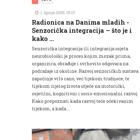
1. lipnja 2026. 19:13
Radionica na Danima mladih -
Senzorička integracija – što je i
kako …
Senzorička integracija ili integracija osjeta
neurobiološki je proces kojim mozak prima,
organizira, obrađuje i svrhovito odgovara na
podražaje iz okoline. Razvoj senzoričkih sustava
započinje vrlo rano, već tijekom trudnoće, te
tijekom cijelog života utječe na motorički,
osjetilni, kognitivni i socio-emocionalni razvoj.
Kako prepoznati kada razvoj teče očekivanim
tijekom, a kada …