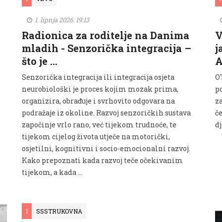
1. lipnja 2026. 19:13
Radionica za roditelje na Danima
V
mladih - Senzorička integracija –
j
što je …
A
Senzorička integracija ili integracija osjeta
O
neurobiološki je proces kojim mozak prima,
p
organizira, obrađuje i svrhovito odgovara na
z
podražaje iz okoline. Razvoj senzoričkih sustava
č
započinje vrlo rano, već tijekom trudnoće, te
d
tijekom cijelog života utječe na motorički,
osjetilni, kognitivni i socio-emocionalni razvoj.
Kako prepoznati kada razvoj teče očekivanim
tijekom, a kada …
I
SSSTRUKOVNA