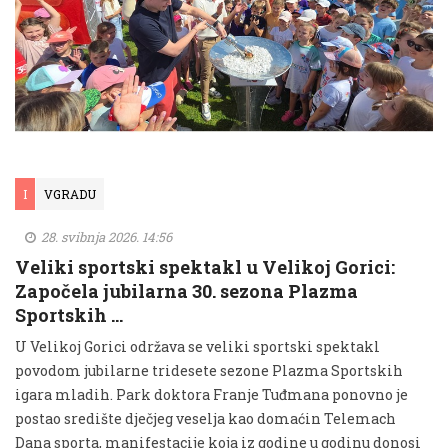
I
VGRADU
28. svibnja 2026. 14:56
Veliki sportski spektakl u Velikoj Gorici:
Započela jubilarna 30. sezona Plazma
Sportskih …
U Velikoj Gorici održava se veliki sportski spektakl
povodom jubilarne tridesete sezone Plazma Sportskih
igara mladih. Park doktora Franje Tuđmana ponovno je
postao središte dječjeg veselja kao domaćin Telemach
Dana sporta, manifestacije koja iz godine u godinu donosi