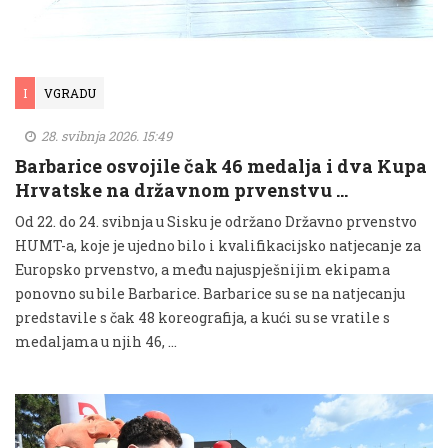
I
VGRADU
28. svibnja 2026. 15:49
Barbarice osvojile čak 46 medalja i dva Kupa
Hrvatske na državnom prvenstvu …
Od 22. do 24. svibnja u Sisku je održano Državno prvenstvo
HUMT-a, koje je ujedno bilo i kvalifikacijsko natjecanje za
Europsko prvenstvo, a među najuspješnijim ekipama
ponovno su bile Barbarice. Barbarice su se na natjecanju
predstavile s čak 48 koreografija, a kući su se vratile s
medaljama u njih 46, …