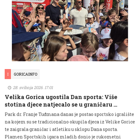
I
GORICAINFO
28. svibnja 2026. 17:01
Velika Gorica ugostila Dan sporta: Više
stotina djece natjecalo se u graničaru …
Park dr. Franje Tuđmana danas je postao sportsko igralište
na kojem su se tradicionalno okupila djeca iz Velike Gorice
te zaigrala graničar i atletiku u sklopu Dana sporta.
Plamen Sportskih igara mladih donio je rukometni