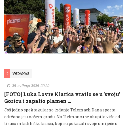
I
VGDANAS
28. svibnja 2026. 20:20
[FOTO] Luka Lovre Klarica vratio se u 'svoju'
Goricu i zapalio plamen …
Još jedno spektakularno izdanje Telemach Dana sporta
održano je u našem gradu. Na Tuđmancu se okupilo više od
tisuću mladih školaraca, koji su pokazali svoje umijeće u