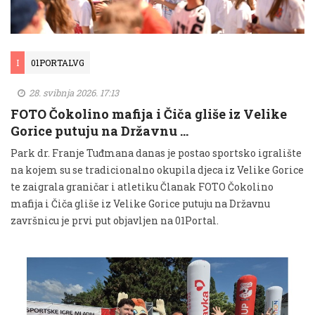
I
01PORTALVG
28. svibnja 2026. 17:13
FOTO Čokolino mafija i Čiča gliše iz Velike
Gorice putuju na Državnu …
Park dr. Franje Tuđmana danas je postao sportsko igralište
na kojem su se tradicionalno okupila djeca iz Velike Gorice
te zaigrala graničar i atletiku Članak FOTO Čokolino
mafija i Čiča gliše iz Velike Gorice putuju na Državnu
završnicu je prvi put objavljen na 01Portal.