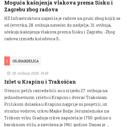
Moguća kašnjenja vlakova prema Sisku i
Zagrebu zbog radova
HŽ Infrastruktura najavila je radove na pruzi zbog kojih se
od četvrtka, 28. svibnja navečer do nedjelje, 31. svibnja,
očekuju kašnjenja vlakova prema Sisku i Zagrebu. -Zbog
radova između kolodvora S...
I
OSJHABDELICA
28. svibnja 2026. 19:18
Izlet u Krapinu i Trakošćan
Učenici petih razreda bili su u srijedu 27. svibnja na
jednodnevnom izletu u Krapinu i dvorac Trakošćan.
Prilikom dolaska u Krapinu najprije su posjetili, uz
stručno vodstvo, crkvu Majke Božje Jeruzalemske na
Trškom vrhu. Gradnja crkve započela je 1750. godine u
baroknom stilu, a završena je 1961. godine. Danas je …