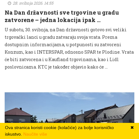
28. svibnja 2026. 14:55
Na Dan državnosti sve trgovine u gradu
zatvorene – jedna lokacija ipak …
U subotu, 30. svibnja, na Dan državnosti gotovo svi veliki
trgovački lanci u gradu zatvaraju svoja vrata. Prema
dostupnim informacijama, u potpunosti su zatvoreni
Konzum, kao i INTERSPAR, odnosno SPAR te Plodine. Vrata
će biti zatvorena i u Kaufland trgovinama, kao i Lidl
poslovnicama. KTC je također objavio kako će …
Ova stranica koristi cookie (kolačiće) za bolje korisničko
✖
iskustvo.
Naučite više