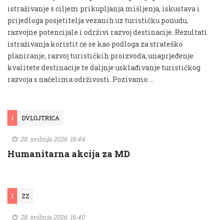
istraživanje s ciljem prikupljanja mišljenja, iskustava i
prijedloga posjetitelja vezanih uz turističku ponudu,
razvojne potencijale i održivi razvoj destinacije. Rezultati
istraživanja koristit će se kao podloga za strateško
planiranje, razvoj turističkih proizvoda, unaprjeđenje
kvalitete destinacije te daljnje usklađivanje turističkog
razvoja s načelima održivosti. Pozivamo …
I
DVLOJTRICA
28. svibnja 2026. 16:44
Humanitarna akcija za MD
I
ZZ
28. svibnja 2026. 16:40