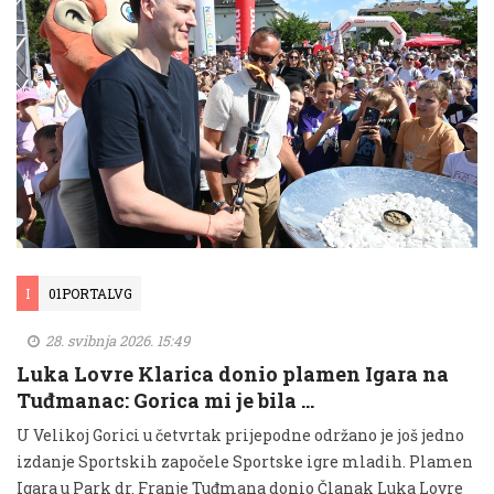
I
01PORTALVG
28. svibnja 2026. 15:49
Luka Lovre Klarica donio plamen Igara na
Tuđmanac: Gorica mi je bila …
U Velikoj Gorici u četvrtak prijepodne održano je još jedno
izdanje Sportskih započele Sportske igre mladih. Plamen
Igara u Park dr. Franje Tuđmana donio Članak Luka Lovre