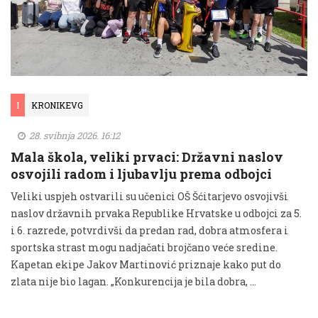
I
KRONIKEVG
28. svibnja 2026. 16:12
Mala škola, veliki prvaci: Državni naslov
osvojili radom i ljubavlju prema odbojci
Veliki uspjeh ostvarili su učenici OŠ Šćitarjevo osvojivši
naslov državnih prvaka Republike Hrvatske u odbojci za 5.
i 6. razrede, potvrdivši da predan rad, dobra atmosfera i
sportska strast mogu nadjačati brojčano veće sredine.
Kapetan ekipe Jakov Martinović priznaje kako put do
zlata nije bio lagan. „Konkurencija je bila dobra, …