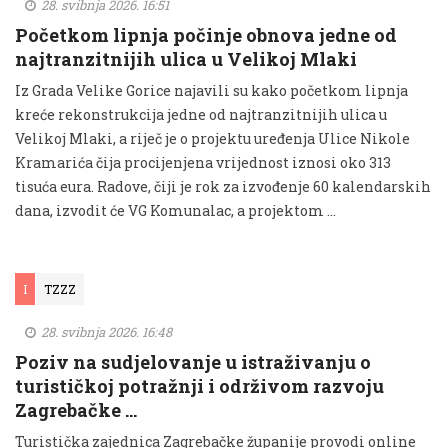
28. svibnja 2026. 16:51
Početkom lipnja počinje obnova jedne od
najtranzitnijih ulica u Velikoj Mlaki
Iz Grada Velike Gorice najavili su kako početkom lipnja
kreće rekonstrukcija jedne od najtranzitnijih ulica u
Velikoj Mlaki, a riječ je o projektu uređenja Ulice Nikole
Kramarića čija procijenjena vrijednost iznosi oko 313
tisuća eura. Radove, čiji je rok za izvođenje 60 kalendarskih
dana, izvodit će VG Komunalac, a projektom …
I
TZZZ
28. svibnja 2026. 16:48
Poziv na sudjelovanje u istraživanju o
turističkoj potražnji i održivom razvoju
Zagrebačke …
Turistička zajednica Zagrebačke županije provodi online