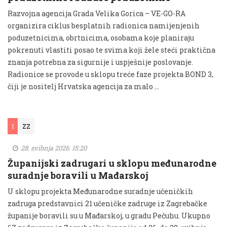
Razvojna agencija Grada Velika Gorica – VE-GO-RA
organizira ciklus besplatnih radionica namijenjenih
poduzetnicima, obrtnicima, osobama koje planiraju
pokrenuti vlastiti posao te svima koji žele steći praktična
znanja potrebna za sigurnije i uspješnije poslovanje.
Radionice se provode u sklopu treće faze projekta BOND 3,
čiji je nositelj Hrvatska agencija za malo …
I
ZZ
28. svibnja 2026. 15:20
Županijski zadrugari u sklopu međunarodne
suradnje boravili u Mađarskoj
U sklopu projekta Međunarodne suradnje učeničkih
zadruga predstavnici 21 učeničke zadruge iz Zagrebačke
županije boravili su u Mađarskoj, u gradu Pečuhu. Ukupno