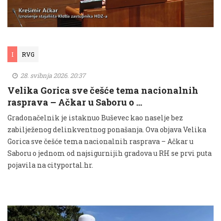
I
RVG
28. svibnja 2026. 20:37
Velika Gorica sve češće tema nacionalnih
rasprava – Ačkar u Saboru o …
Gradonačelnik je istaknuo Buševec kao naselje bez
zabilježenog delinkventnog ponašanja. Ova objava Velika
Gorica sve češće tema nacionalnih rasprava – Ačkar u
Saboru o jednom od najsigurnijih gradova u RH se prvi puta
pojavila na cityportal.hr.