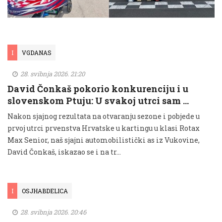
I
VGDANAS
28. svibnja 2026. 21:20
David Čonkaš pokorio konkurenciju i u
slovenskom Ptuju: U svakoj utrci sam …
Nakon sjajnog rezultata na otvaranju sezone i pobjede u
prvoj utrci prvenstva Hrvatske u kartingu u klasi Rotax
Max Senior, naš sjajni automobilistički as iz Vukovine,
David Čonkaš, iskazao se i na tr...
I
OSJHABDELICA
28. svibnja 2026. 20:46