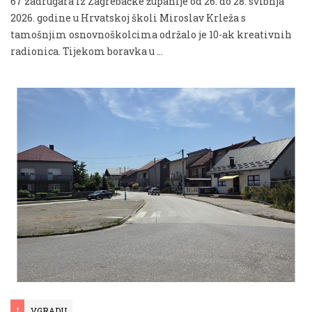
67 zadrugara iz Zagrebačke županije od 26. do 28. svibnja
2026. godine u Hrvatskoj školi Miroslav Krleža s
tamošnjim osnovnoškolcima održalo je 10-ak kreativnih
radionica. Tijekom boravka u …
I
VGRADU