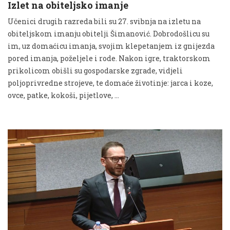
Izlet na obiteljsko imanje
Učenici drugih razreda bili su 27. svibnja na izletu na
obiteljskom imanju obitelji Šimanović. Dobrodošlicu su
im, uz domaćicu imanja, svojim klepetanjem iz gnijezda
pored imanja, poželjele i rode. Nakon igre, traktorskom
prikolicom obišli su gospodarske zgrade, vidjeli
poljoprivredne strojeve, te domaće životinje: jarca i koze,
ovce, patke, kokoši, pijetlove, …