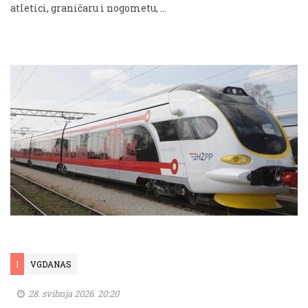
atletici, graničaru i nogometu, ...
I
VGDANAS
28. svibnja 2026. 20:20