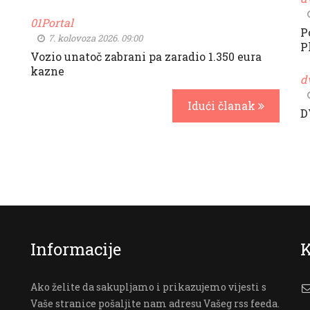
01Portal
P
7. kolovoza 2026. 09:00
P
Vozio unatoč zabrani pa zaradio 1.350 eura
kazne
d
Idući članak
D
Informacije
K
Ako želite da sakupljamo i prikazujemo vijesti s
Vaše stranice pošaljite nam adresu Vašeg rss feeda.