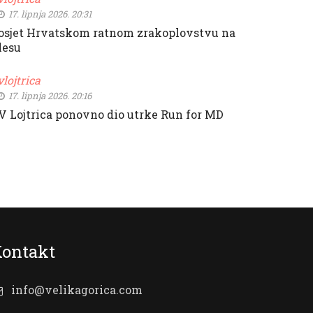
17. lipnja 2026. 20:31
osjet Hrvatskom ratnom zrakoplovstvu na
lesu
vlojtrica
17. lipnja 2026. 20:16
V Lojtrica ponovno dio utrke Run for MD
ontakt
info@velikagorica.com