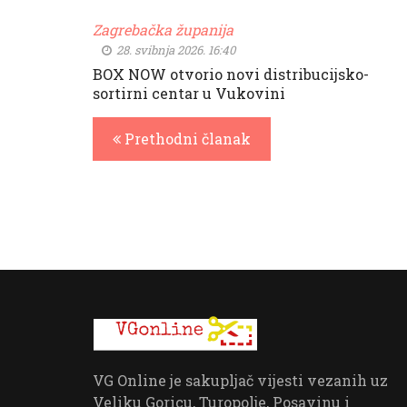
Zagrebačka županija
28. svibnja 2026. 16:40
BOX NOW otvorio novi distribucijsko-
sortirni centar u Vukovini
Prethodni članak
VG Online je sakupljač vijesti vezanih uz
Veliku Goricu, Turopolje, Posavinu i