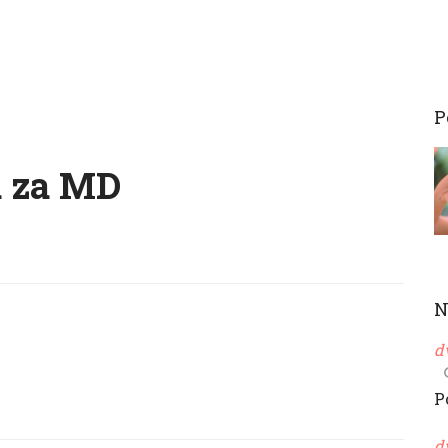
P
a za MD
N
d
P
d