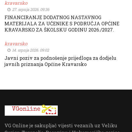
kravarsko
27. srpnja 2026. 09:36
FINANCIRANJE DODATNOG NASTAVNOG
MATERIJALA ZA UČENIKE S PODRUČJA OPĆINE
KRAVARSKO ZA ŠKOLSKU GODINU 2026./2027.
kravarsko
14. srpnja 2026. 09:02
Javni poziv za podnošenje prijedloga za dodjelu
javnih priznanja Općine Kravarsko
VG Online je sakupljač vijesti vezanih uz Veliku