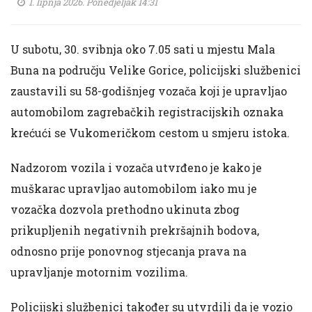
1. lipnja 2026. Ponedjeljak 14:31
U subotu, 30. svibnja oko 7.05 sati u mjestu Mala
Buna na području Velike Gorice, policijski službenici
zaustavili su 58-godišnjeg vozača koji je upravljao
automobilom zagrebačkih registracijskih oznaka
krećući se Vukomeričkom cestom u smjeru istoka.
Nadzorom vozila i vozača utvrđeno je kako je
muškarac upravljao automobilom iako mu je
vozačka dozvola prethodno ukinuta zbog
prikupljenih negativnih prekršajnih bodova,
odnosno prije ponovnog stjecanja prava na
upravljanje motornim vozilima.
Policijski službenici također su utvrdili da je vozio