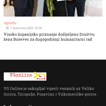
vgradu
7. kolovoza 2026. 15:09
Visoko županijsko priznanje dodijeljeno Društvu
žena Buševec za dugogodišnji humanitarni rad
VG Online je sakupljač vijesti vezanih uz Veliku
Goricu, Turopolje, Posavinu i Vukomeričke gorice.