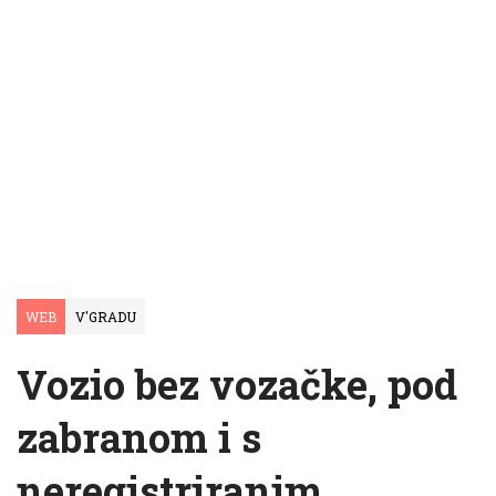
WEB
V'GRADU
Vozio bez vozačke, pod
zabranom i s
neregistriranim