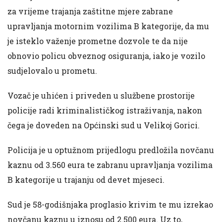
za vrijeme trajanja zaštitne mjere zabrane
upravljanja motornim vozilima B kategorije, da mu
je isteklo važenje prometne dozvole te da nije
obnovio policu obveznog osiguranja, iako je vozilo
sudjelovalo u prometu.
Vozač je uhićen i priveden u službene prostorije
policije radi kriminalističkog istraživanja, nakon
čega je doveden na Općinski sud u Velikoj Gorici.
Policija je u optužnom prijedlogu predložila novčanu
kaznu od 3.560 eura te zabranu upravljanja vozilima
B kategorije u trajanju od devet mjeseci.
Sud je 58-godišnjaka proglasio krivim te mu izrekao
novčanu kaznu u iznosu od 2.500 eura. Uz to,