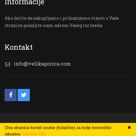
Informacije
Ako želite da sakupljamo i prikazujemo vijesti s Vaše
stranice pošaljite nam adresu Vašeg rss feeda.
Kontakt
info@velikagorica.com
© VG Online
Ova stranica koristi cookie (kolačiće) za bolje korisničko
✖
iskustvo.
Naučite više