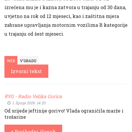
izrečena mu je i kazna zatvora u trajanju od 30 dana,
uvjetno na rok od 12 mjeseci, kao i zaštitna mjera
zabrane upravljanja motornim vozilima B kategorije
u trajanju od šest mjeseci.
WEB
V'GRADU
Izvorni tekst
RVG - Radio Velika Gorica
1. lipnja 2026. 14:20
Od srijede jeftinije gorivo! Vlada ograničila marže i
trošarine
Prethodni članak