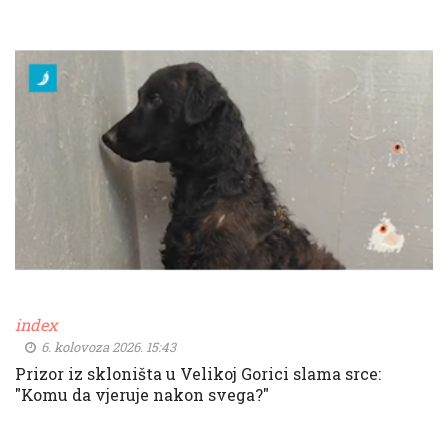
index
6. kolovoza 2026. 15:43
Prizor iz skloništa u Velikoj Gorici slama srce:
"Komu da vjeruje nakon svega?"