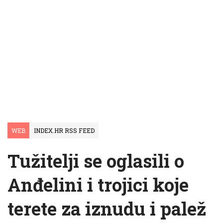
WEB
INDEX.HR RSS FEED
Tužitelji se oglasili o
Anđelini i trojici koje
terete za iznudu i palež