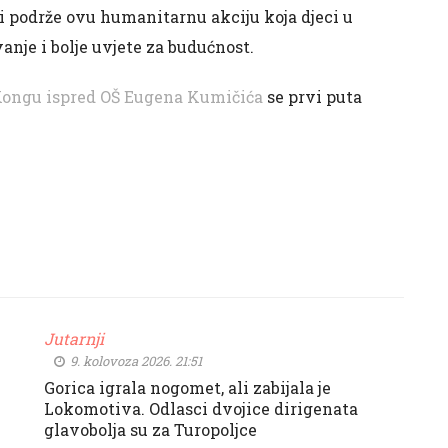
 i podrže ovu humanitarnu akciju koja djeci u
nje i bolje uvjete za budućnost.
Kongu ispred OŠ Eugena Kumičića
se prvi puta
Jutarnji
9. kolovoza 2026. 21:51
Gorica igrala nogomet, ali zabijala je
Lokomotiva. Odlasci dvojice dirigenata
glavobolja su za Turopoljce