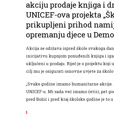
akciju prodaje knjiga i 
UNICEF-ova projekta „Ško
prikupljeni prihod namij
opremanju djece u Demok
Akcija se održava ispred škole svakoga dana
inicijativu kupnjom ponuđenih knjiga i igara
uključeni u prodaju. Riječ je o projektu koji
cilj mu je osigurati osnovne uvjete za školo
„Svake godine imamo humanitarne akcije. Ovo
UNICEF-u. Mi sada već imamo četiri, pet go
pred Božić i pred kraj školske godine je to u 