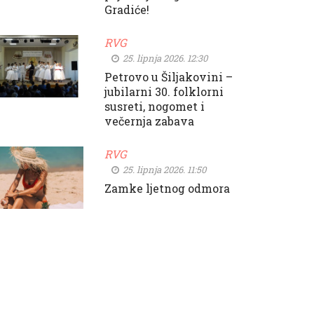
Gradiće!
RVG
25. lipnja 2026. 12:30
Petrovo u Šiljakovini –
jubilarni 30. folklorni
susreti, nogomet i
večernja zabava
RVG
25. lipnja 2026. 11:50
Zamke ljetnog odmora