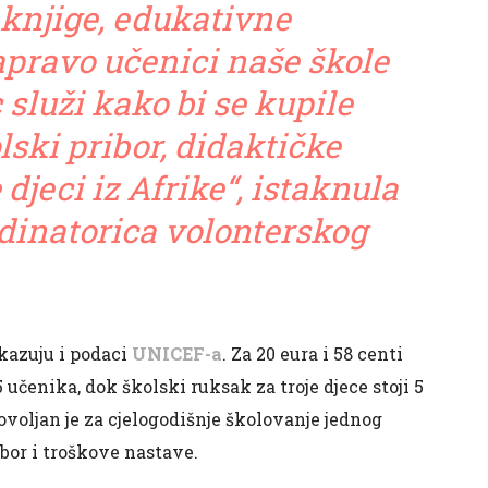
 knjige, edukativne
zapravo učenici naše škole
 služi kako bi se kupile
olski pribor, didaktičke
 djeci iz Afrike“, istaknula
rdinatorica volonterskog
okazuju i podaci
UNICEF-a
. Za 20 eura i 58 centi
 učenika, dok školski ruksak za troje djece stoji 5
dovoljan je za cjelogodišnje školovanje jednog
ibor i troškove nastave.