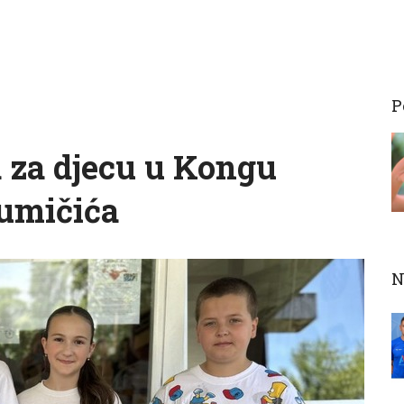
P
 za djecu u Kongu
umičića
N