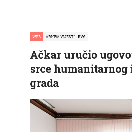
WEB
ARHIVA VIJESTI - RVG
Ačkar uručio ugovo
srce humanitarnog i
grada