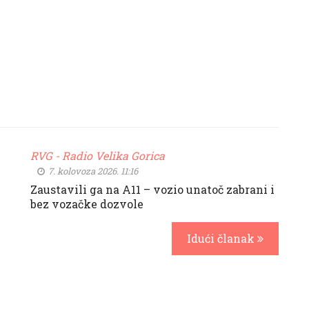
RVG - Radio Velika Gorica
7. kolovoza 2026. 11:16
Zaustavili ga na A11 – vozio unatoč zabrani i
bez vozačke dozvole
Idući članak