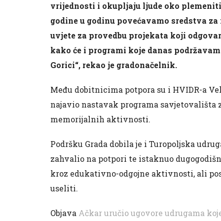
vrijednosti i okupljaju ljude oko plemeniti
godine u godinu povećavamo sredstva za nj
uvjete za provedbu projekata koji odgova
kako će i programi koje danas podržavamo 
Gorici“, rekao je gradonačelnik.
Među dobitnicima potpora su i HVIDR-a Velik
najavio nastavak programa savjetovališta za 
memorijalnih aktivnosti.
Podršku Grada dobila je i Turopoljska udruga
zahvalio na potpori te istaknuo dugogodišnj
kroz edukativno-odgojne aktivnosti, ali pos
useliti.
Objava
Ačkar uručio ugovore udrugama koje