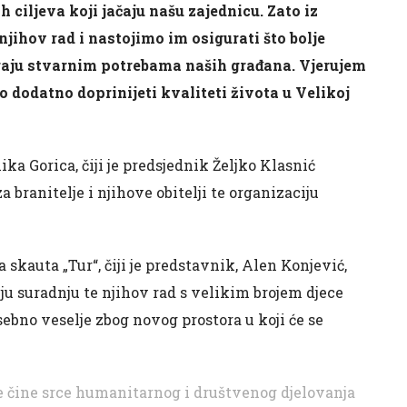
h ciljeva koji jačaju našu zajednicu. Zato iz
ihov rad i nastojimo im osigurati što bolje
raju stvarnim potrebama naših građana. Vjerujem
dodatno doprinijeti kvaliteti života u Velikoj
a Gorica, čiji je predsjednik Željko Klasnić
branitelje i njihove obitelji te organizaciju
 skauta „Tur“, čiji je predstavnik, Alen Konjević,
u suradnju te njihov rad s velikim brojem djece
ebno veselje zbog novog prostora u koji će se
 čine srce humanitarnog i društvenog djelovanja