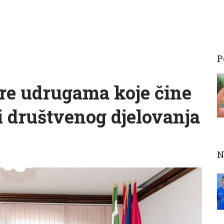
P
re udrugama koje čine
 društvenog djelovanja
N