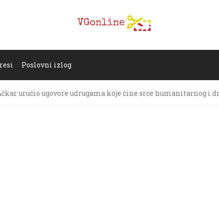
resi
Poslovni izlog
Ačkar uručio ugovore udrugama koje čine srce humanitarnog i d