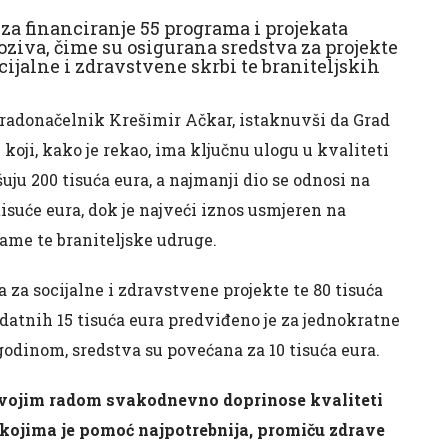
 za financiranje 55 programa i projekata
oziva, čime su osigurana sredstva za projekte
cijalne i zdravstvene skrbi te braniteljskih
radonačelnik Krešimir Ačkar, istaknuvši da Grad
koji, kako je rekao, ima ključnu ulogu u kvaliteti
ju 200 tisuća eura, a najmanji dio se odnosi na
isuće eura, dok je najveći iznos usmjeren na
ame te braniteljske udruge.
 za socijalne i zdravstvene projekte te 80 tisuća
datnih 15 tisuća eura predviđeno je za jednokratne
odinom, sredstva su povećana za 10 tisuća eura.
 svojim radom svakodnevno doprinose kvaliteti
kojima je pomoć najpotrebnija, promiču zdrave