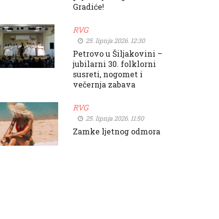
Gradiće!
RVG
25. lipnja 2026. 12:30
Petrovo u Šiljakovini –
jubilarni 30. folklorni
susreti, nogomet i
večernja zabava
RVG
25. lipnja 2026. 11:50
Zamke ljetnog odmora