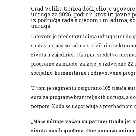
Grad Velika Gorica dodijelio je ugovore
udruga za 2026. godinu kroz tri javna p
iz područja rada s djecom i mladima, so
udruga.
Ugovore je predstavnicima udruga uručio g
sustavno jača suradnju s civilnim sektorom 
života u zajednici. Ukupna sredstva premašu
programe za mlade, za koje je izdvojeno 22 t
socijalno-humanitarne i zdravstvene progr
U tom je segmentu osigurano 105 tisuća eura
eura za programe braniteljskih udruga, a do
potpore. Kada se uspoređuje s prethodnom g
„Naše udruge važan su partner Gradu jer
života naših građana. One pomažu onima 