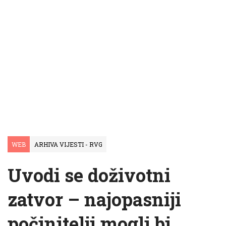
WEB
ARHIVA VIJESTI - RVG
Uvodi se doživotni
zatvor – najopasniji
počinitelji mogli bi