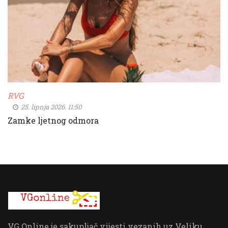
RVG
25. lipnja 2026. 11:50
Zamke ljetnog odmora
VG Online je sakupljač vijesti vezanih uz Veliku