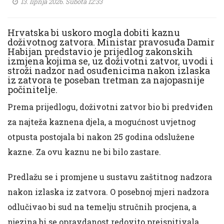
13. lipnja 2026. Subota 12:33
Hrvatska bi uskoro mogla dobiti kaznu
doživotnog zatvora. Ministar pravosuđa Damir
Habijan predstavio je prijedlog zakonskih
izmjena kojima se, uz doživotni zatvor, uvodi i
stroži nadzor nad osuđenicima nakon izlaska
iz zatvora te poseban tretman za najopasnije
počinitelje.
Prema prijedlogu, doživotni zatvor bio bi predviđen
za najteža kaznena djela, a mogućnost uvjetnog
otpusta postojala bi nakon 25 godina odslužene
kazne. Za ovu kaznu ne bi bilo zastare.
Predlažu se i promjene u sustavu zaštitnog nadzora
nakon izlaska iz zatvora. O posebnoj mjeri nadzora
odlučivao bi sud na temelju stručnih procjena, a
njezina bi se opravdanost redovito preispitivala.