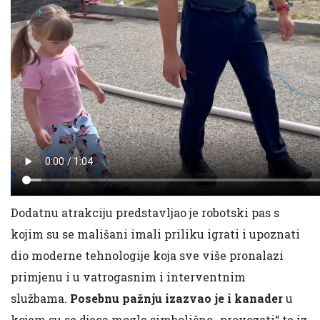
Dodatnu atrakciju predstavljao je robotski pas s
kojim su se mališani imali priliku igrati i upoznati
dio moderne tehnologije koja sve više pronalazi
primjenu i u vatrogasnim i interventnim
službama.
Posebnu pažnju izazvao je i kanader
u
kojem su se djeca mogla simbolično „provozati“ te iz