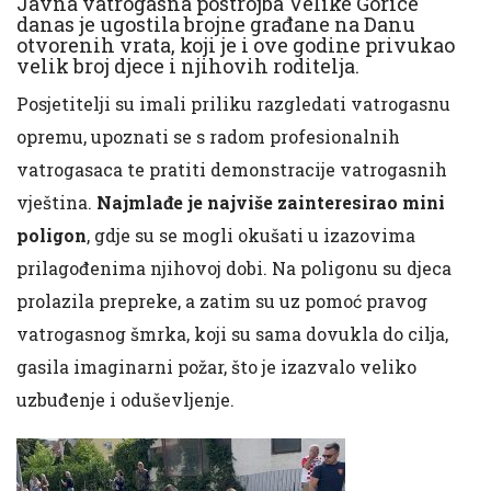
Javna vatrogasna postrojba Velike Gorice
danas je ugostila brojne građane na Danu
otvorenih vrata, koji je i ove godine privukao
velik broj djece i njihovih roditelja.
Posjetitelji su imali priliku razgledati vatrogasnu
opremu, upoznati se s radom profesionalnih
vatrogasaca te pratiti demonstracije vatrogasnih
vještina.
Najmlađe je najviše zainteresirao mini
poligon
, gdje su se mogli okušati u izazovima
prilagođenima njihovoj dobi. Na poligonu su djeca
prolazila prepreke, a zatim su uz pomoć pravog
vatrogasnog šmrka, koji su sama dovukla do cilja,
gasila imaginarni požar, što je izazvalo veliko
uzbuđenje i oduševljenje.