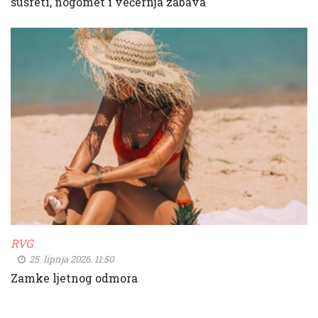
susreti, nogomet i večernja zabava
RVG
25. lipnja 2026. 11:50
Zamke ljetnog odmora