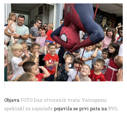
Objava
FOTO Dan otvorenih vrata: Vatrogasni
spektakl za najmlađe
pojavila se prvi puta na
RVG
.