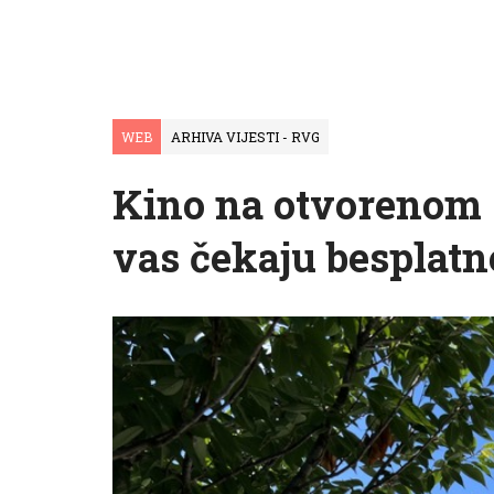
WEB
ARHIVA VIJESTI - RVG
Kino na otvorenom s
vas čekaju besplatn