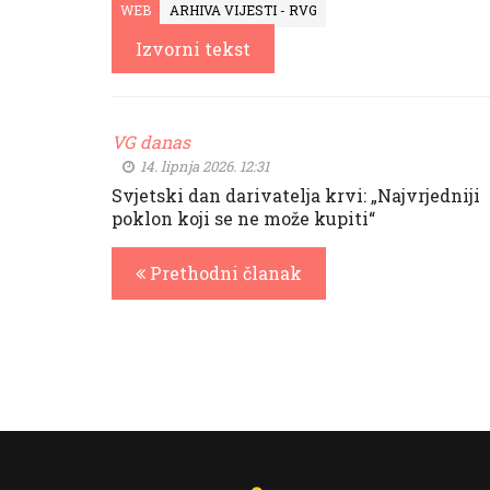
WEB
ARHIVA VIJESTI - RVG
Izvorni tekst
VG danas
14. lipnja 2026. 12:31
Svjetski dan darivatelja krvi: „Najvrjedniji
poklon koji se ne može kupiti“
Prethodni članak