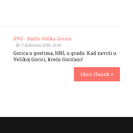
RVG - Radio Velika Gorica
7. kolovoza 2026. 23:18
Gorica u gostima, HNL u gradu: Kad završi u
Velikoj Gorici, kreću Goričani!
Idući članak