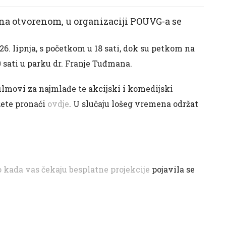
 na otvorenom, u organizaciji POUVG-a se
. i 26. lipnja, s početkom u 18 sati, dok su petkom na
0 sati u parku dr. Franje Tuđmana.
ilmovi za najmlađe te akcijski i komedijski
ožete pronaći
ovdje
. U slučaju lošeg vremena održat
 kada vas čekaju besplatne projekcije
pojavila se