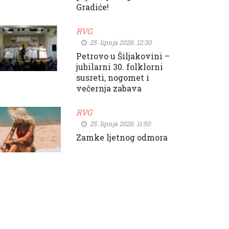
Gradiće!
RVG
25. lipnja 2026. 12:30
Petrovo u Šiljakovini –
jubilarni 30. folklorni
susreti, nogomet i
večernja zabava
RVG
25. lipnja 2026. 11:50
Zamke ljetnog odmora