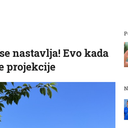
P
e nastavlja! Evo kada
e projekcije
N