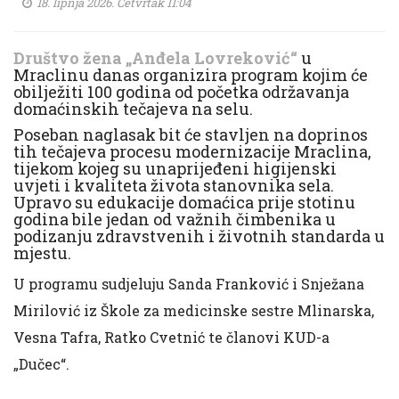
18. lipnja 2026. Četvrtak 11:04
Društvo žena „Anđela Lovreković“
u
Mraclinu danas organizira program kojim će
obilježiti 100 godina od početka održavanja
domaćinskih tečajeva na selu.
Poseban naglasak bit će stavljen na doprinos
tih tečaje
va procesu modernizacije Mraclina,
tijekom kojeg su unaprijeđeni higijenski
uvjeti i kvaliteta života stanovnika sela.
Upravo su edukacije domaćica prije stotinu
godina bile jedan od važnih čimbenika u
podizanju zdravstvenih i životnih standarda u
mjestu.
U programu sudjeluju Sanda Franković i Snježana
Mirilović iz Škole za medicinske sestre Mlinarska,
Vesna Tafra, Ratko Cvetnić te članovi KUD-a
„Dučec“.