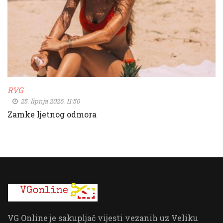
RVG
25. lipnja 2026. 11:50
Zamke ljetnog odmora
VG Online je sakupljač vijesti vezanih uz Veliku