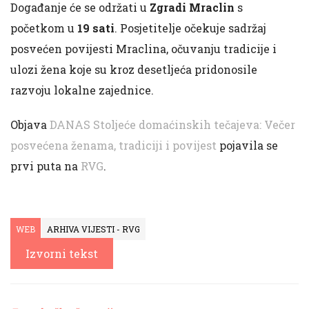
Događanje će se održati u
Zgradi Mraclin
s
početkom u
19 sati
. Posjetitelje očekuje sadržaj
posvećen povijesti Mraclina, očuvanju tradicije i
ulozi žena koje su kroz desetljeća pridonosile
razvoju lokalne zajednice.
Objava
DANAS Stoljeće domaćinskih tečajeva: Večer
posvećena ženama, tradiciji i povijest
pojavila se
prvi puta na
RVG
.
WEB
ARHIVA VIJESTI - RVG
Izvorni tekst