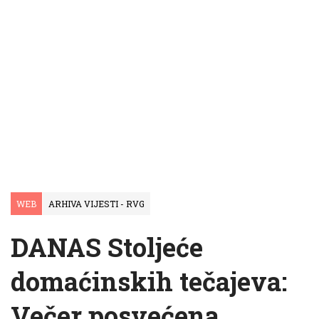
WEB
ARHIVA VIJESTI - RVG
DANAS Stoljeće
domaćinskih tečajeva:
Večer posvećena