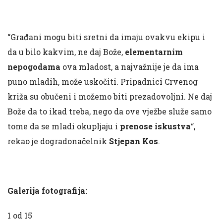
“Građani mogu biti sretni da imaju ovakvu ekipu i
da u bilo kakvim, ne daj Bože,
elementarnim
nepogodama
ova mladost, a najvažnije je da ima
puno mladih, može uskočiti. Pripadnici Crvenog
križa su obučeni i možemo biti prezadovoljni. Ne daj
Bože da to ikad treba, nego da ove vježbe služe samo
tome da se mladi okupljaju i
prenose iskustva
“,
rekao je dogradonačelnik
Stjepan Kos
.
Galerija fotografija:
1
od 15