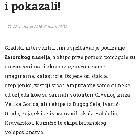
i pokazali!
28. svibnja 2016. Subota 19:32
Gradski interventni tim uvježbavao je podizanje
šatorskog naselja
, a ekipe prve pomoći pomagale su
unesrećenima tijekom ove, srećom samo
imaginarne, katastrofe. Ozljede od stakla,
utopljenici, zastoji srca i
amputacije
samo su neke
od ozljeda koje su sanirali
volonteri
Crvenog križa
Velika Gorica, ali i ekipe iz Dugog Sela, Ivanić-
Grada, Buja, ekipe iz osnovnih škola Habdelić,
Kravarsko i Kumičić te ekipa britanskog
veleposlanstva.