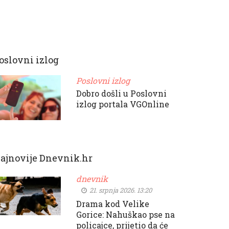
oslovni izlog
Poslovni izlog
Dobro došli u Poslovni
izlog portala VGOnline
ajnovije Dnevnik.hr
dnevnik
21. srpnja 2026. 13:20
Drama kod Velike
Gorice: Nahuškao pse na
policajce, prijetio da će