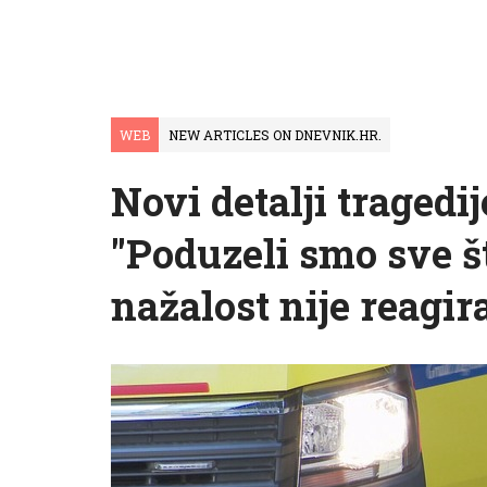
WEB
NEW ARTICLES ON DNEVNIK.HR.
Novi detalji tragedij
"Poduzeli smo sve š
nažalost nije reagira