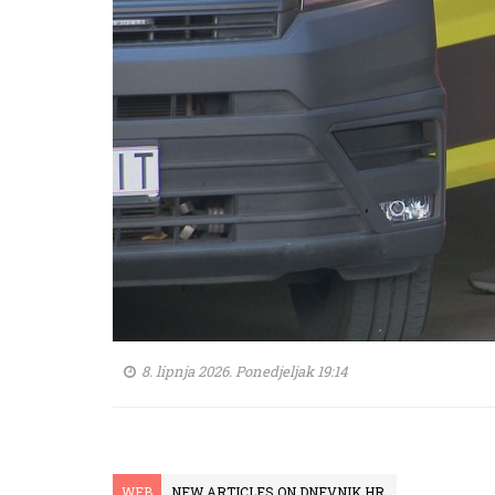
8. lipnja 2026. Ponedjeljak 19:14
WEB
NEW ARTICLES ON DNEVNIK.HR.