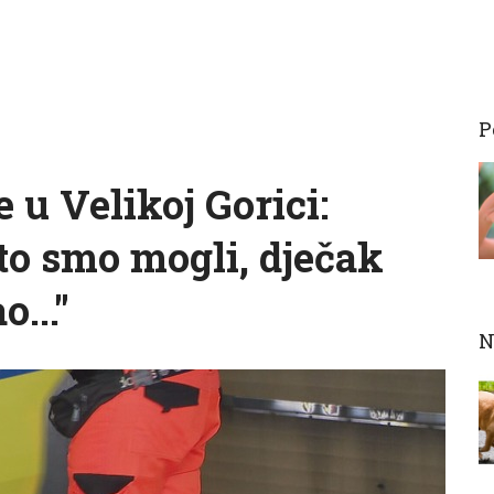
P
e u Velikoj Gorici:
to smo mogli, dječak
o..."
N