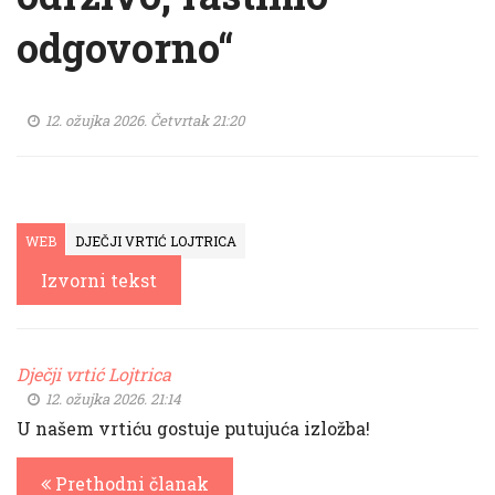
odgovorno“
12. ožujka 2026. Četvrtak 21:20
WEB
DJEČJI VRTIĆ LOJTRICA
Izvorni tekst
Dječji vrtić Lojtrica
12. ožujka 2026. 21:14
U našem vrtiću gostuje putujuća izložba!
Prethodni članak