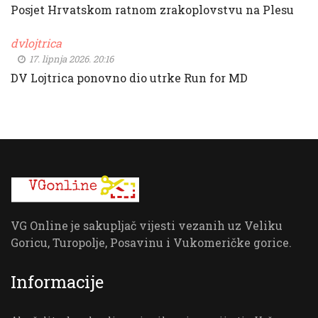
Posjet Hrvatskom ratnom zrakoplovstvu na Plesu
dvlojtrica
17. lipnja 2026. 20:16
DV Lojtrica ponovno dio utrke Run for MD
VG Online je sakupljač vijesti vezanih uz Veliku
Goricu, Turopolje, Posavinu i Vukomeričke gorice.
Informacije