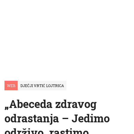
WEB
DJEČJI VRTIĆ LOJTRICA
„Abeceda zdravog
odrastanja – Jedimo
održivo, rastimo