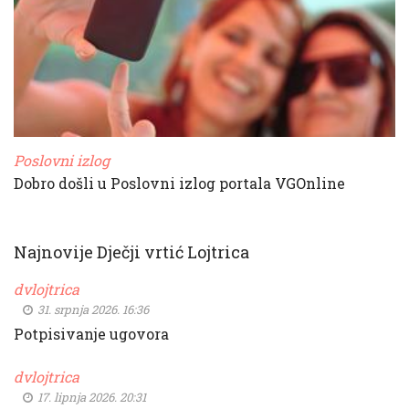
Poslovni izlog
Dobro došli u Poslovni izlog portala VGOnline
Najnovije Dječji vrtić Lojtrica
dvlojtrica
31. srpnja 2026. 16:36
Potpisivanje ugovora
dvlojtrica
17. lipnja 2026. 20:31