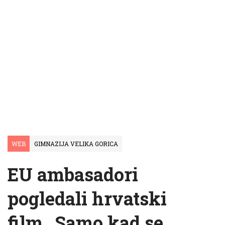
WEB
GIMNAZIJA VELIKA GORICA
EU ambasadori
pogledali hrvatski
film „Samo kad se