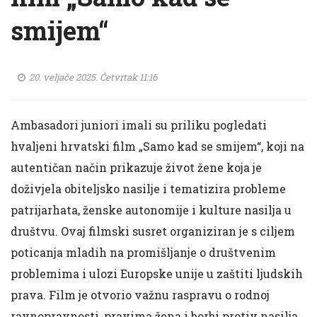
smijem“
20. veljače 2025. Četvrtak 11:16
Ambasadori juniori imali su priliku pogledati
hvaljeni hrvatski film „Samo kad se smijem“, koji na
autentičan način prikazuje život žene koja je
doživjela obiteljsko nasilje i tematizira probleme
patrijarhata, ženske autonomije i kulture nasilja u
društvu. Ovaj filmski susret organiziran je s ciljem
poticanja mladih na promišljanje o društvenim
problemima i ulozi Europske unije u zaštiti ljudskih
prava. Film je otvorio važnu raspravu o rodnoj
ravnopravnosti, pravima žena i borbi protiv nasilja