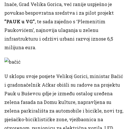
Inače, Grad Velika Gorica, već ranije uspješno je
povukao bespovratna sredstva i za pilot projekt
”PAUK u VG”
, te sada zajedno s ‘Plemenitim
Paukovićem’, najnovija ulaganja u zelenu
infrastrukturu i održivi urbani razvoj iznose 6,5
milijuna eura.
U sklopu svoje posjete Velikoj Gorici, ministar Bačić
i gradonačelnik Ačkar obišli su radove na projektu
Pauk u Buševcu gdje je između ostalog uređena
zelena fasada na Domu kulture, napravljena su
zelena parkirališta za automobile i bicikle, novi trg,
pješačko-biciklističke zone, vježbaonica na
otvorenom, punionicu za električna vozila, LED