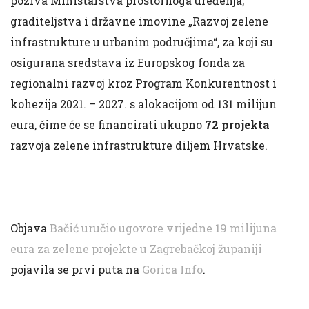
poziva Ministarstva prostornoga uređenja,
graditeljstva i državne imovine „Razvoj zelene
infrastrukture u urbanim područjima“, za koji su
osigurana sredstava iz Europskog fonda za
regionalni razvoj kroz Program Konkurentnost i
kohezija 2021. – 2027. s alokacijom od 131 milijun
eura, čime će se financirati ukupno
72 projekta
razvoja zelene infrastrukture diljem Hrvatske.
Objava
Bačić uručio ugovore vrijedne 19 milijuna
eura za zelene projekte u Zagrebačkoj županiji
pojavila se prvi puta na
Gorica Info
.