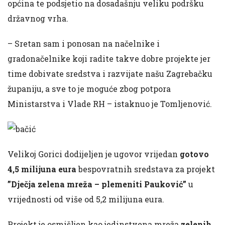
općina te podsjetio na dosadašnju veliku podršku
državnog vrha.
– Sretan sam i ponosan na načelnike i
gradonačelnike koji radite takve dobre projekte jer
time dobivate sredstva i razvijate našu Zagrebačku
županiju, a sve to je moguće zbog potpora
Ministarstva i Vlade RH – istaknuo je Tomljenović.
Velikoj Gorici dodijeljen je ugovor vrijedan
gotovo
4,5 milijuna eura
bespovratnih sredstava za projekt
”Dječja zelena mreža – plemeniti Pauković”
u
vrijednosti od više od 5,2 milijuna eura.
Projekt je osmišljen kao jedinstvena mreža
zelenih