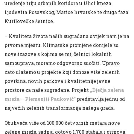
uređenje triju urbanih koridora u Ulici kneza
Ljudevita Posavskog, Matice hrvatske te druga faza
Kurilovečke šetnice.
– Kvaliteta života naših sugrađana uvijek nam je na
prvome mjestu. Klimatske promjene donijele su
nove izazove s kojima se mi, čelnici lokalnih
samouprava, moramo odgovorno suočiti. Upravo
zato ulažemo u projekte koji donose više zelenih
površina, novih parkova i kvalitetnije javne
prostore za naše sugrađane. Projekt
„Dječja zelena
mreža – Plemeniti Pauković“
predstavlja jednu od
najvećih zelenih transformacija našega grada.
Obuhvaća više od 100.000 četvornih metara nove
zelene mreže, sadnju gotovo 1.700 stabala i grmova,