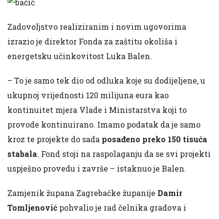
Zadovoljstvo realiziranim i novim ugovorima
izrazio je direktor Fonda za zaštitu okoliša i
energetsku učinkovitost Luka Balen.
– To je samo tek dio od odluka koje su dodijeljene, u
ukupnoj vrijednosti 120 milijuna eura kao
kontinuitet mjera Vlade i Ministarstva koji to
provode kontinuirano. Imamo podatak da je samo
kroz te projekte do sada
posađeno preko 150 tisuća
stabala
. Fond stoji na raspolaganju da se svi projekti
uspješno provedu i završe – istaknuo je Balen.
Zamjenik župana Zagrebačke županije
Damir
Tomljenović
pohvalio je rad čelnika gradova i