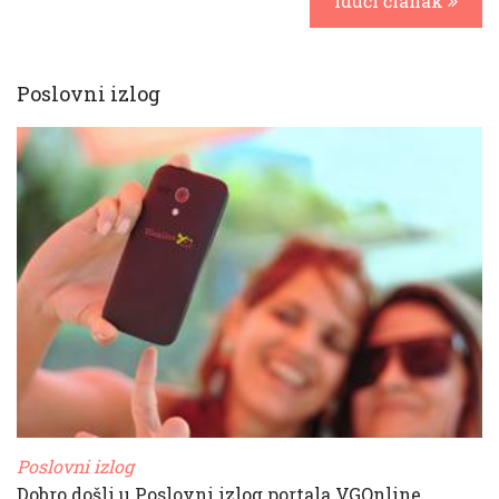
Idući članak
Poslovni izlog
Poslovni izlog
Dobro došli u Poslovni izlog portala VGOnline