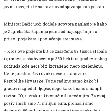
javnu rasvjetu te sustav navodnjavanja kap po kap.
Ministar Bačić uoči dodjele ugovora naglasio je kako
je Zagrebačka županija jedna od najuspješnijih u
prijavi projekata i povlačenju sredstava.
– Kroz ove projekte bit će zasađeno 87 tisuća stabala
i grmova, a obuhvaćeno je 330 hektara građevinskog
područja koje neće biti izgrađeno, nego ozelenjeno.
Uz te prostore živi svaki deseti stanovnik
Republike Hrvatske. To ne radimo samo kako bi
gradovi izgledali ljepše, nego kako bismo smanjili
razinu CO₂ u zraku i život učinili ugodnijim. Za ovaj
poziv imali smo 71 milijun eura, pronašli smo
dodatnih 60 milijuna eura te smo time zaokružili