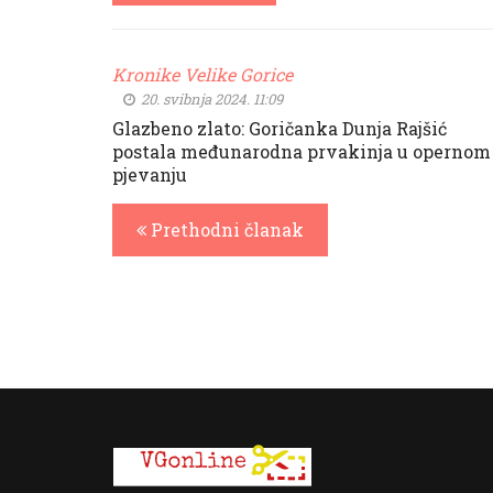
Kronike Velike Gorice
20. svibnja 2024. 11:09
Glazbeno zlato: Goričanka Dunja Rajšić
postala međunarodna prvakinja u opernom
pjevanju
Prethodni članak