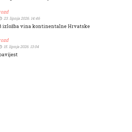
rozd
23. lipnja 2026. 14:46
8 izložba vina kontinentalne Hrvatske
rozd
15. lipnja 2026. 13:04
bavijest