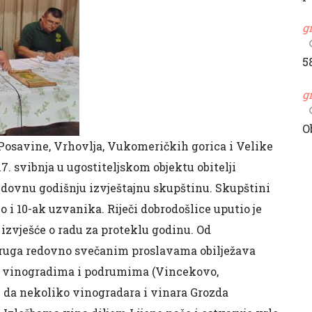
g
5
g
O
, Posavine, Vrhovlja, Vukomeričkih gorica i Velike
7. svibnja u ugostiteljskom objektu obitelji
redovnu godišnju izvještajnu skupštinu. Skupštini
 i 10-ak uzvanika. Riječi dobrodošlice uputio je
 izvješće o radu za proteklu godinu. Od
druga redovno svečanim proslavama obilježava
e u vinogradima i podrumima (Vincekovo,
je da nekoliko vinogradara i vinara Grozda