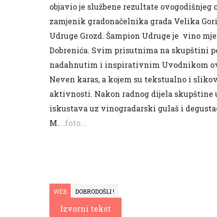
objavio je službene rezultate ovogodišnjeg 
zamjenik gradonačelnika grada Velika Goric
Udruge Grozd. Šampion Udruge je vino mješ
Dobrenića. Svim prisutnima na skupštini podi
nadahnutim i inspirativnim Uvodnikom ov
Neven karas, a kojem su tekstualno i sliko
aktivnosti. Nakon radnog dijela skupštine 
iskustava uz vinogradarski gulaš i degust
M.
...foto...
WEB
DOBRODOŠLI !
Izvorni tekst