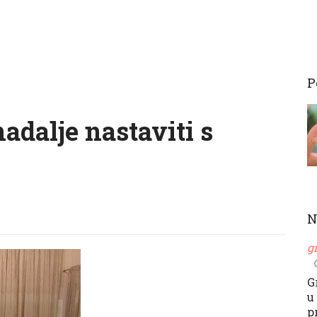
P
nadalje nastaviti s
N
g
G
u
p