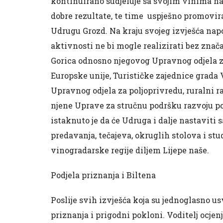
kontinuirano sudjeluje sa svojim vinima na 
dobre rezultate, te time uspješno promovira
Udrugu Grozd. Na kraju svojeg izvješća na
aktivnosti ne bi mogle realizirati bez znač
Gorica odnosno njegovog Upravnog odjela za
Europske unije, Turističke zajednice grada 
Upravnog odjela za poljoprivredu, ruralni r
njene Uprave za stručnu podršku razvoju po
istaknuto je da će Udruga i dalje nastaviti
predavanja, tečajeva, okruglih stolova i s
vinogradarske regije diljem Lijepe naše.
Podjela priznanja i Biltena
Poslije svih izvješća koja su jednoglasno 
priznanja i prigodni pokloni. Voditelj ocj