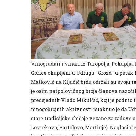
Vinogradari i vinari iz Turopolja, Pokuplja
Gorice okupljeni u Udrugu ¨Grozd¨ u petak 1
Matković na Ključić brdu održali su svoju 
je osim natpolovičnog broja članova nazočilo
predsjednik Vlado Mikulčić, koji je podnio i
mnogobrojnih aktivnosti istaknuo je da U
stare tradicijske običaje vezane za radov
Lovrekovo, Bartolovo, Martinje). Naglasio 