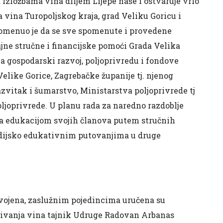
Izložbama vina diljem Lijepe naše i ostvaruje vrlo
 vina Turopoljskog kraja, grad Veliku Goricu i
pomenuo je da se sve spomenute i provedene
ajne stručne i financijske pomoći Grada Velika
 gospodarski razvoj, poljoprivredu i fondove
Velike Gorice, Zagrebačke županije tj. njenog
azvitak i šumarstvo, Ministarstva poljoprivrede tj
ljoprivrede. U planu rada za naredno razdoblje
 sa edukacijom svojih članova putem stručnih
tudijsko edukativnim putovanjima u druge
usvojena, zaslužnim pojedincima uručena su
enjivanja vina tajnik Udruge Radovan Arbanas