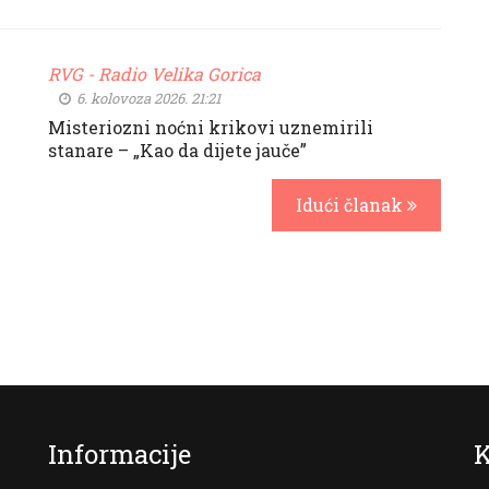
RVG - Radio Velika Gorica
6. kolovoza 2026. 21:21
Misteriozni noćni krikovi uznemirili
stanare – „Kao da dijete jauče”
Idući članak
Informacije
K