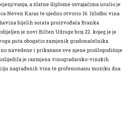
ocjenjivanja, a zlatne diplome osvajačima uručio je
a Neven Karas te ujedno otvorio 16. Izložbu vina
avina bijelih sorata proizvođača Branka
jeljen je novi Bilten Udruge broj 22. kojeg je je
oga puta obogatio zamjenik gradonačelnika
vno navedene i prikazane sve njene prošlogodišnje
uslijedila je razmjena vinogradarsko-vinskih
aciju nagrađenih vina te profesionanu muziku dua