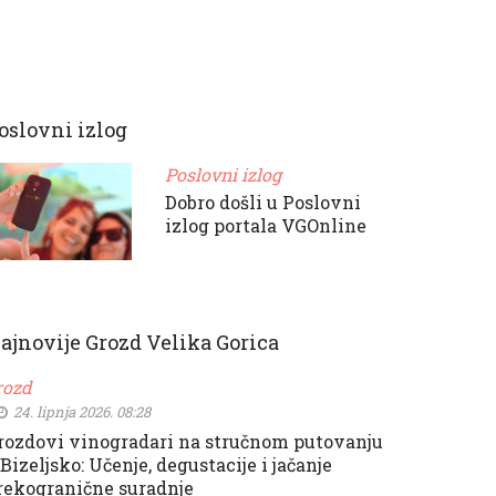
oslovni izlog
Poslovni izlog
Dobro došli u Poslovni
izlog portala VGOnline
ajnovije Grozd Velika Gorica
rozd
24. lipnja 2026. 08:28
rozdovi vinogradari na stručnom putovanju
 Bizeljsko: Učenje, degustacije i jačanje
rekogranične suradnje