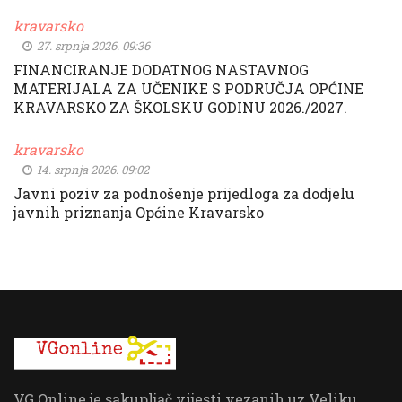
kravarsko
27. srpnja 2026. 09:36
FINANCIRANJE DODATNOG NASTAVNOG
MATERIJALA ZA UČENIKE S PODRUČJA OPĆINE
KRAVARSKO ZA ŠKOLSKU GODINU 2026./2027.
kravarsko
14. srpnja 2026. 09:02
Javni poziv za podnošenje prijedloga za dodjelu
javnih priznanja Općine Kravarsko
VG Online je sakupljač vijesti vezanih uz Veliku