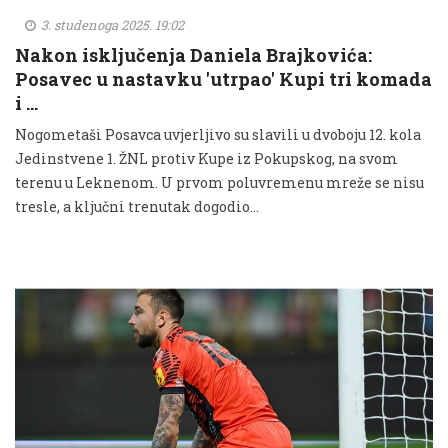
3. studenoga 2025. 19:02
Nakon isključenja Daniela Brajkovića:
Posavec u nastavku 'utrpao' Kupi tri komada
i …
Nogometaši Posavca uvjerljivo su slavili u dvoboju 12. kola
Jedinstvene 1. ŽNL protiv Kupe iz Pokupskog, na svom
terenu u Leknenom. U prvom poluvremenu mreže se nisu
tresle, a ključni trenutak dogodio...