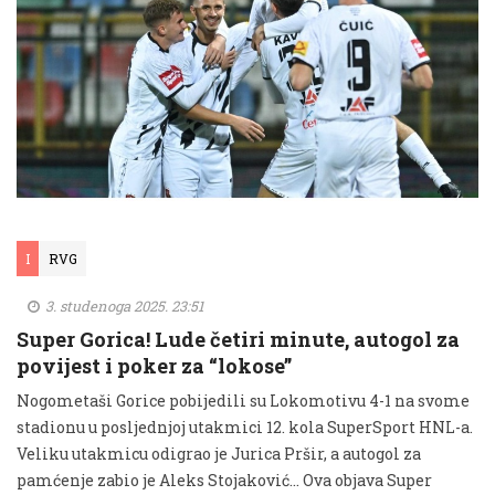
I
RVG
3. studenoga 2025. 23:51
Super Gorica! Lude četiri minute, autogol za
povijest i poker za “lokose”
Nogometaši Gorice pobijedili su Lokomotivu 4-1 na svome
stadionu u posljednjoj utakmici 12. kola SuperSport HNL-a.
Veliku utakmicu odigrao je Jurica Pršir, a autogol za
pamćenje zabio je Aleks Stojaković... Ova objava Super