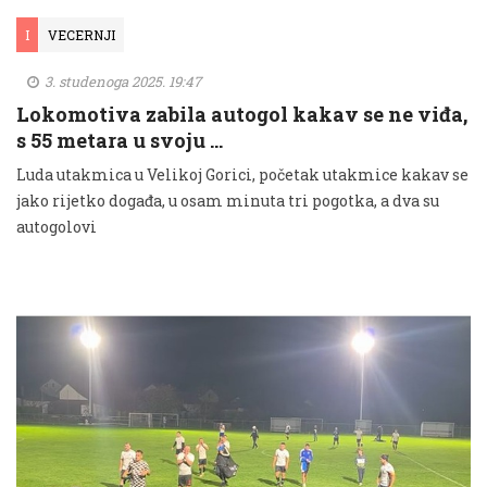
I
VECERNJI
3. studenoga 2025. 19:47
Lokomotiva zabila autogol kakav se ne viđa,
s 55 metara u svoju …
Luda utakmica u Velikoj Gorici, početak utakmice kakav se
jako rijetko događa, u osam minuta tri pogotka, a dva su
autogolovi