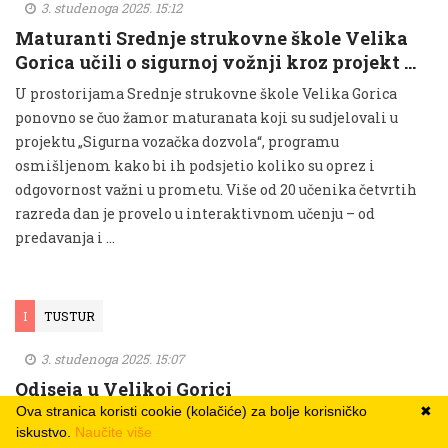
3. studenoga 2025. 15:12
Maturanti Srednje strukovne škole Velika
Gorica učili o sigurnoj vožnji kroz projekt …
U prostorijama Srednje strukovne škole Velika Gorica
ponovno se čuo žamor maturanata koji su sudjelovali u
projektu „Sigurna vozačka dozvola“, programu
osmišljenom kako bi ih podsjetio koliko su oprez i
odgovornost važni u prometu. Više od 20 učenika četvrtih
razreda dan je provelo u interaktivnom učenju – od
predavanja i …
I
TUSTUR
3. studenoga 2025. 15:07
Odiseja u Velikoj Gorici
Ova stranica koristi cookie (kolačiće) za bolje korisničko
✖
Četvero francuskih umjetnika izvelo je trodnevni
iskustvo.
Naučite više
performans u Velikoj Gorici. Naši su izviđači sve tri večeri