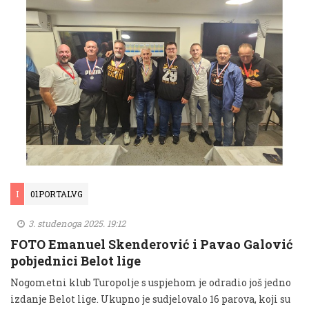
I
01PORTALVG
3. studenoga 2025. 19:12
FOTO Emanuel Skenderović i Pavao Galović
pobjednici Belot lige
Nogometni klub Turopolje s uspjehom je odradio još jedno
izdanje Belot lige. Ukupno je sudjelovalo 16 parova, koji su