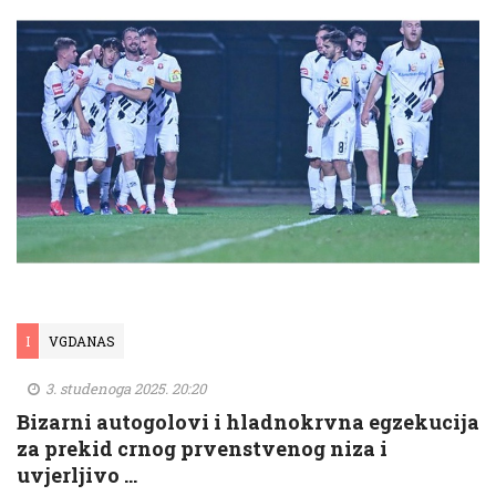
I
VGDANAS
3. studenoga 2025. 20:20
Bizarni autogolovi i hladnokrvna egzekucija
za prekid crnog prvenstvenog niza i
uvjerljivo …