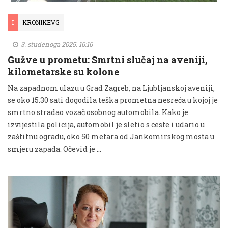
I
KRONIKEVG
3. studenoga 2025. 16:16
Gužve u prometu: Smrtni slučaj na aveniji,
kilometarske su kolone
Na zapadnom ulazu u Grad Zagreb, na Ljubljanskoj aveniji,
se oko 15.30 sati dogodila teška prometna nesreća u kojoj je
smrtno stradao vozač osobnog automobila. Kako je
izvijestila policija, automobil je sletio s ceste i udario u
zaštitnu ogradu, oko 50 metara od Jankomirskog mosta u
smjeru zapada. Očevid je …