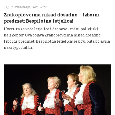
3. studenoga 2025. 16:55
Zrakoplovcima nikad dosadno – Izborni
predmet: Bespilotna letjelica!
Uvertira za veće letjelice i dronove - mini policijski
helikopter. Ova objava Zrakoplovcima nikad dosadno –
Izborni predmet: Bespilotna letjelica! se prvi puta pojavila
na cityportal.hr.