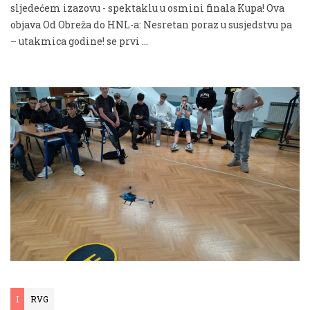
sljedećem izazovu - spektaklu u osmini finala Kupa! Ova
objava Od Obreža do HNL-a: Nesretan poraz u susjedstvu pa
– utakmica godine! se prvi …
I
RVG