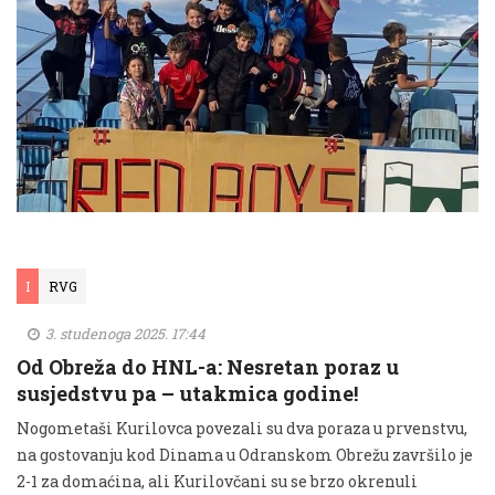
I
RVG
3. studenoga 2025. 17:44
Od Obreža do HNL-a: Nesretan poraz u
susjedstvu pa – utakmica godine!
Nogometaši Kurilovca povezali su dva poraza u prvenstvu,
na gostovanju kod Dinama u Odranskom Obrežu završilo je
2-1 za domaćina, ali Kurilovčani su se brzo okrenuli