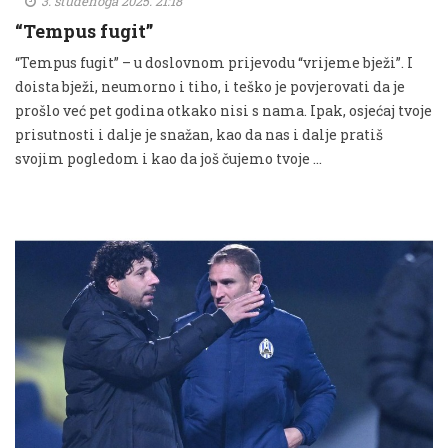
3. studenoga 2025. 21:18
“Tempus fugit”
“Tempus fugit” – u doslovnom prijevodu “vrijeme bježi”. I
doista bježi, neumorno i tiho, i teško je povjerovati da je
prošlo već pet godina otkako nisi s nama. Ipak, osjećaj tvoje
prisutnosti i dalje je snažan, kao da nas i dalje pratiš
svojim pogledom i kao da još čujemo tvoje …