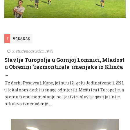
I
VGDANAS
3. studenoga 2025. 19:41
Slavlje Turopolja u Gornjoj Lomnici, Mladost
u Obrezini 'razmontirala' imenjaka iz Klinča
…
Uz derbi Posavca i Kupe, još su u 12. kolu Jedinstvene 1. ŽNL
u lokalnom derbiju snage odmjerili Meštrica i Turopolje, a
prema trenutnom stanju na ljestvici slavlje gostiju i nije
nikakvo iznenađenje....