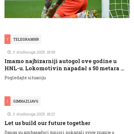
I
TELEGRAMHR
3. studenoga 2025. 18:56
Imamo najbizarniji autogol ove godine u
HNL-u. Lokomotivin napadač s 50 metara …
Pogledajte situaciju
I
GIMNAZIJAVG
3. studenoga 2025. 18:21
Let us build our future together
Danas su ambasadori juniori pokazali svoje znanje o