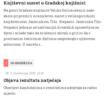
Književni susret u Gradskoj knjižnici
Na poziv Gradske knjižnice Velika Gorica učenici naše
škole pripremili su književni susret s velikogoričkom
književnicom Jasminkom Tihi- Stepanić. Jasminka Tihi-
Stepanić jedna je od načitanijih hrvatskih spisateljica za
djecu i mlade tako da su učenici uživali u prilici da o
pročitanim lektirnim djelima razgovaraju s njihovom
autoricom. U susretu s …
I
OSJHABDELICA
3. studenoga 2025. 16:26
Objava rezultata natječaja
Obavijest kandidatima o rezultatima natječaja za radno
mjesto: