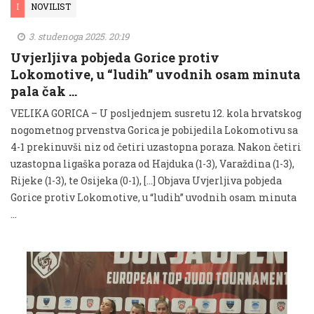
I
NOVILIST
3. studenoga 2025. 20:19
Uvjerljiva pobjeda Gorice protiv
Lokomotive, u “ludih” uvodnih osam minuta
pala čak …
VELIKA GORICA – U posljednjem susretu 12. kola hrvatskog
nogometnog prvenstva Gorica je pobijedila Lokomotivu sa
4-1 prekinuvši niz od četiri uzastopna poraza. Nakon četiri
uzastopna ligaška poraza od Hajduka (1-3), Varaždina (1-3),
Rijeke (1-3), te Osijeka (0-1), […] Objava Uvjerljiva pobjeda
Gorice protiv Lokomotive, u “ludih” uvodnih osam minuta
…