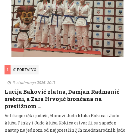
I
01PORTALVG
3. studenoga 2025. 20:11
Lucija Baković zlatna, Damjan Radmanić
srebrni, a Zara Hrvojić brončana na
prestižnom …
Velikogorički judaši, članovi Judo kluba Kokica i Judo
kluba Pinky i Judo kluba Kokica ostvarili su zapažen
nastup na jednom od najprestižnijih međunarodnih judo