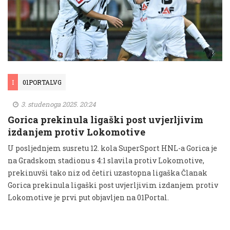
I
01PORTALVG
3. studenoga 2025. 20:24
Gorica prekinula ligaški post uvjerljivim
izdanjem protiv Lokomotive
U posljednjem susretu 12. kola SuperSport HNL-a Gorica je
na Gradskom stadionu s 4:1 slavila protiv Lokomotive,
prekinuvši tako niz od četiri uzastopna ligaška Članak
Gorica prekinula ligaški post uvjerljivim izdanjem protiv
Lokomotive je prvi put objavljen na 01Portal.