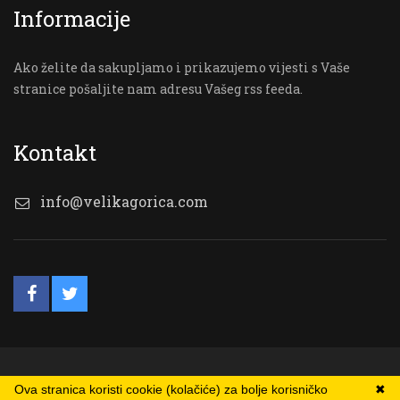
Informacije
Ako želite da sakupljamo i prikazujemo vijesti s Vaše
stranice pošaljite nam adresu Vašeg rss feeda.
Kontakt
info@velikagorica.com
© VG Online
Ova stranica koristi cookie (kolačiće) za bolje korisničko
✖