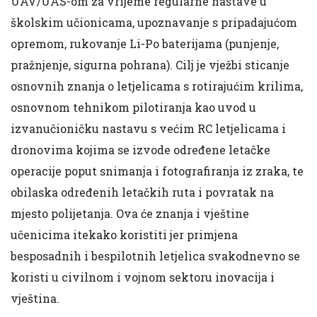
UAV/UAS-om za vrijeme regularne nastave u
školskim učionicama, upoznavanje s pripadajućom
opremom, rukovanje Li-Po baterijama (punjenje,
pražnjenje, sigurna pohrana). Cilj je vježbi sticanje
osnovnih znanja o letjelicama s rotirajućim krilima,
osnovnom tehnikom pilotiranja kao uvod u
izvanučioničku nastavu s većim RC letjelicama i
dronovima kojima se izvode određene letačke
operacije poput snimanja i fotografiranja iz zraka, te
obilaska određenih letačkih ruta i povratak na
mjesto polijetanja. Ova će znanja i vještine
učenicima itekako koristiti jer primjena
besposadnih i bespilotnih letjelica svakodnevno se
koristi u civilnom i vojnom sektoru inovacija i
vještina.