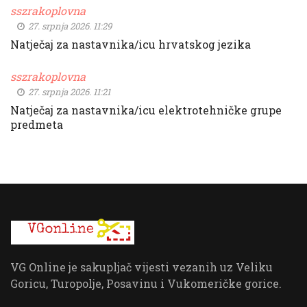
sszrakoplovna
27. srpnja 2026. 11:29
Natječaj za nastavnika/icu hrvatskog jezika
sszrakoplovna
27. srpnja 2026. 11:21
Natječaj za nastavnika/icu elektrotehničke grupe
predmeta
VG Online je sakupljač vijesti vezanih uz Veliku
Goricu, Turopolje, Posavinu i Vukomeričke gorice.