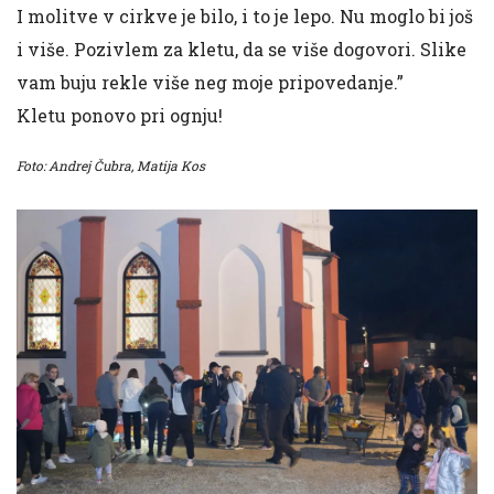
I molitve v cirkve je bilo, i to je lepo. Nu moglo bi još
i više. Pozivlem za kletu, da se više dogovori. Slike
vam buju rekle više neg moje pripovedanje.”
Kletu ponovo pri ognju!
Foto: Andrej Čubra, Matija Kos