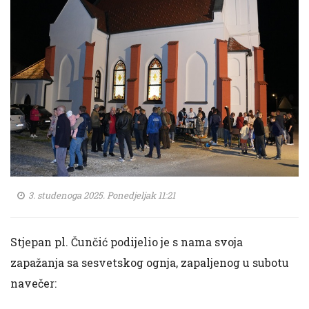
3. studenoga 2025. Ponedjeljak 11:21
Stjepan pl. Čunčić podijelio je s nama svoja
zapažanja sa sesvetskog ognja, zapaljenog u subotu
navečer: