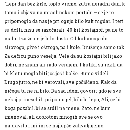
“Lepi dan bez kiše, toplo vreme, zutra neradni dan, k
tomu i objava na mraclinskom portalu – se je to
pripomoglo da nas je pri ognju bilo kak nigdar. I teri
su došli, nisu se razočarali. 40 kil kostajnof, pa ne to
malo. I za žejne je bilo dosta. Od kuhanoga do
sirovoga, pive i oštroga, pa i kole. Druženje samo tak.
Za dečicu puno veselja. Vele da su kostajni bili jako
dobri, ne znam ali rado verujem. I kuliki su rekli da
bi kletu moglo biti još još i bolše. Bumo videli.
Drugo jutro, ne bi verovali, sve počiščeno. Kak da
ničega tu ne ni bilo. Da sad idem govorit gdo je sve
nekaj prinesel ili pripomogel, bilo bi lepo, Ali, če bi
koga pozabil, bi se srdil na mene. Zato, ne bum
imenoval, ali dobrotom mnogih sve se ovo
napravilo i mi im se najlepše zahvaljujemo.