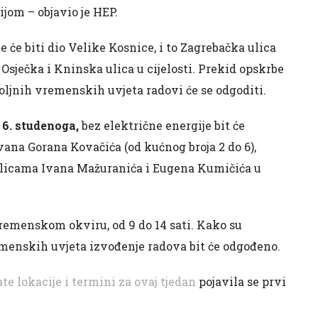
jom – objavio je HEP.
uje će biti dio Velike Kosnice, i to Zagrebačka ulica
, Osječka i Kninska ulica u cijelosti. Prekid opskrbe
ovoljnih vremenskih uvjeta radovi će se odgoditi.
 6. studenoga,
bez električne energije bit će
Ivana Gorana Kovačića (od kućnog broja 2 do 6),
 u ulicama Ivana Mažuranića i Eugena Kumičića u
vremenskom okviru, od 9 do 14 sati. Kako su
remenskih uvjeta izvođenje radova bit će odgođeno.
e lokacije i termini za ovaj tjedan
pojavila se prvi