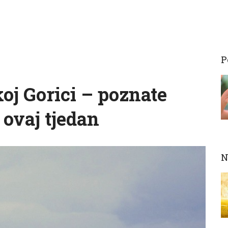
P
oj Gorici – poznate
 ovaj tjedan
N