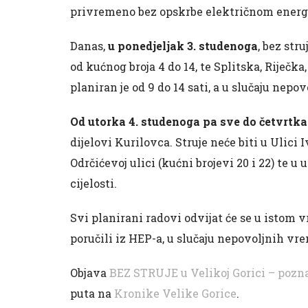
privremeno bez opskrbe električnom energi
Danas,
u ponedjeljak 3. studenoga
, bez str
od kućnog broja 4 do 14, te Splitska, Riječka
planiran je od 9 do 14 sati, a u slučaju nep
Od utorka 4. studenoga pa sve do četvrtka
dijelovi Kurilovca. Struje neće biti u Ulici 
Odrčićevoj ulici (kućni brojevi 20 i 22) te
cijelosti.
Svi planirani radovi odvijat će se u istom 
poručili iz HEP-a, u slučaju nepovoljnih v
Objava
BEZ STRUJE u Velikoj Gorici – poznat
puta na
Kronike Velike Gorice
.