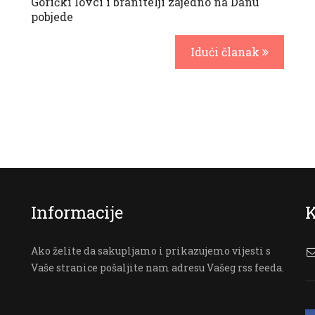
Gorički lovci i branitelji zajedno na Danu
pobjede
Idući članak
Informacije
K
Ako želite da sakupljamo i prikazujemo vijesti s
Vaše stranice pošaljite nam adresu Vašeg rss feeda.