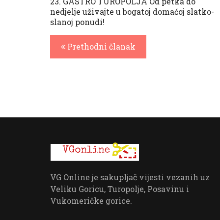
23. GASTRO TUROPOLJA Od petka do
nedjelje uživajte u bogatoj domaćoj slatko-
slanoj ponudi!
Prethodni članak
VG Online je sakupljač vijesti vezanih uz
Veliku Goricu, Turopolje, Posavinu i
Vukomeričke gorice.