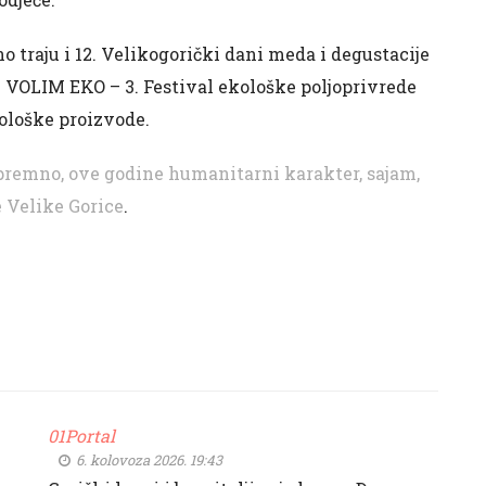
no traju i 12. Velikogorički dani meda i degustacije
e VOLIM EKO – 3. Festival ekološke poljoprivrede
kološke proizvode.
remno, ove godine humanitarni karakter, sajam,
 Velike Gorice
.
01Portal
6. kolovoza 2026. 19:43