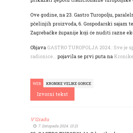
Ove godine, na 23. Gastro Turopolju, paralel
pčelinjih proizvoda, 6. Gospodarski sajam t
Zagrebačke županije koji će nuditi razne e
Objava
GASTRO TUROPOLJA 2024.: Sve je sp
radionice…
pojavila se prvi puta na
Kronike
WEB
KRONIKE VELIKE GORICE
Izvorni tekst
V'Gradu
7. listopada 2024. 13:21