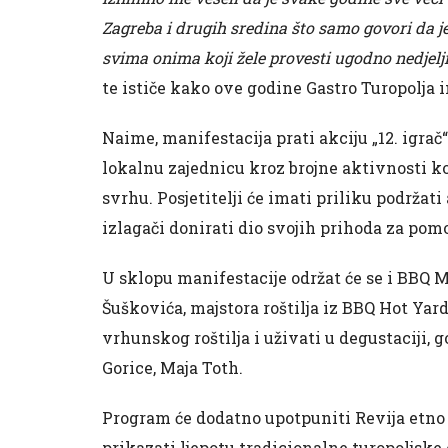
Zagreba i drugih sredina što samo govori da je 
svima onima koji žele provesti ugodno nedjelj
te ističe kako ove godine Gastro Turopolja
Naime, manifestacija prati akciju „12. igr
lokalnu zajednicu kroz brojne aktivnosti ko
svrhu. Posjetitelji će imati priliku podrža
izlagači donirati dio svojih prihoda za pom
U sklopu manifestacije održat će se i BBQ
Šuškovića, majstora roštilja iz BBQ Hot Yard
vrhunskog roštilja i uživati u degustaciji, 
Gorice, Maja Toth.
Program će dodatno upotpuniti Revija etno 
prikazati ljepotu tradicionalne turopoljske 