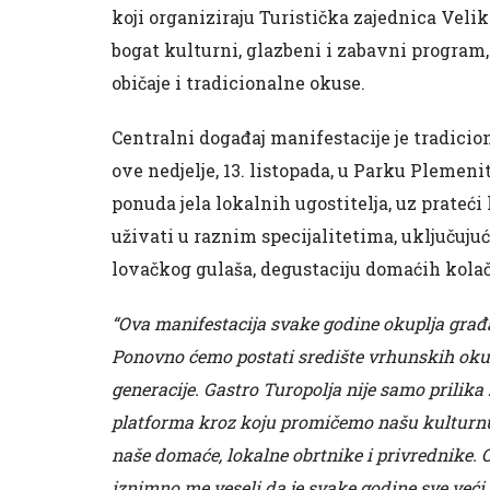
koji organiziraju Turistička zajednica Velik
bogat kulturni, glazbeni i zabavni program
običaje i tradicionalne okuse.
Centralni događaj manifestacije je tradicion
ove nedjelje, 13. listopada, u Parku Plemeni
ponuda jela lokalnih ugostitelja, uz prateći
uživati u raznim specijalitetima, uključujuć
lovačkog gulaša, degustaciju domaćih kolača
“Ova manifestacija svake godine okuplja građan
Ponovno ćemo postati središte vrhunskih okus
generacije. Gastro Turopolja nije samo prilika
platforma kroz koju promičemo našu kulturnu 
naše domaće, lokalne obrtnike i privrednike. 
iznimno me veseli da je svake godine sve veći br