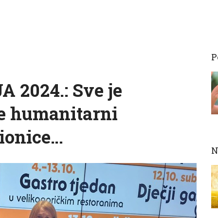
P
2024.: Sve je
e humanitarni
dionice…
N