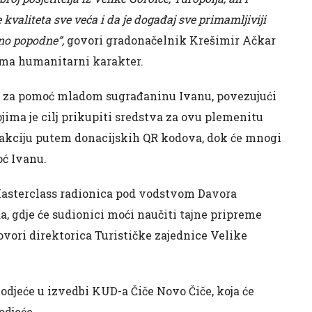
kvaliteta sve veća i da je događaj sve primamljiviji
no popodne”,
govori gradonačelnik Krešimir Ačkar
 ima humanitarni karakter.
ač“ za pomoć mladom sugrađaninu Ivanu, povezujući
jima je cilj prikupiti sredstva za ovu plemenitu
ti akciju putem donacijskih QR kodova, dok će mnogi
oć Ivanu.
 Masterclass radionica pod vodstvom Davora
a, gdje će sudionici moći naučiti tajne pripreme
govori direktorica Turističke zajednice Velike
odjeće u izvedbi KUD-a Čiče Novo Čiče, koja će
odjeće.