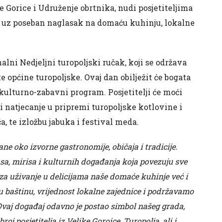
e Gorice i Udruženje obrtnika, nudi posjetiteljima
, uz poseban naglasak na domaću kuhinju, lokalne
alni Nedjeljni turopoljski ručak, koji se održava
te općine turopoljske. Ovaj dan obilježit će bogata
 kulturno-zabavni program. Posjetitelji će moći
i natjecanje u pripremi turopoljske kotlovine i
, te izložbu jabuka i festival meda.
e oko izvorne gastronomije, običaja i tradicije.
a, mirisa i kulturnih događanja koja povezuju sve
 za uživanje u delicijama naše domaće kuhinje već i
baštinu, vrijednost lokalne zajednice i podržavamo
Ovaj događaj odavno je postao simbol našeg grada,
oj posjetitelja iz Velike Goroice, Turopolja, ali i