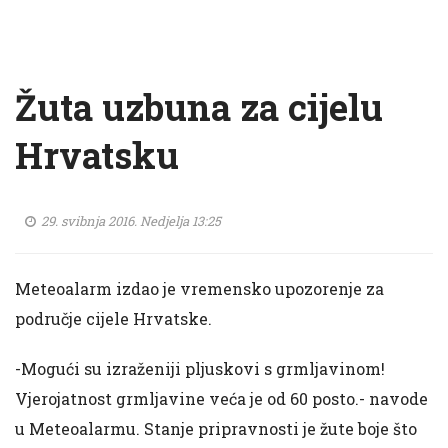
Žuta uzbuna za cijelu
Hrvatsku
29. svibnja 2016. Nedjelja 13:25
Meteoalarm izdao je vremensko upozorenje za
područje cijele Hrvatske.
-Mogući su izraženiji pljuskovi s grmljavinom!
Vjerojatnost grmljavine veća je od 60 posto.- navode
u Meteoalarmu. Stanje pripravnosti je žute boje što