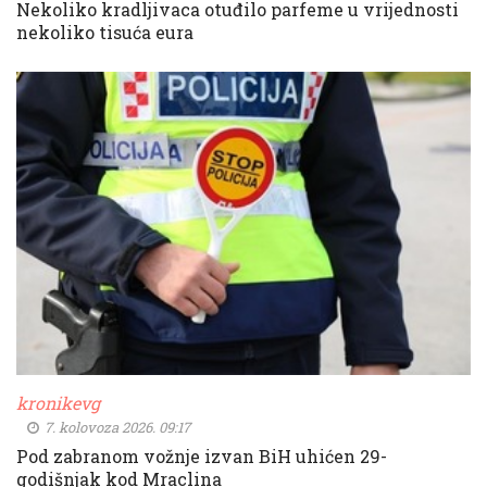
Nekoliko kradljivaca otuđilo parfeme u vrijednosti
nekoliko tisuća eura
kronikevg
7. kolovoza 2026. 09:17
Pod zabranom vožnje izvan BiH uhićen 29-
godišnjak kod Mraclina