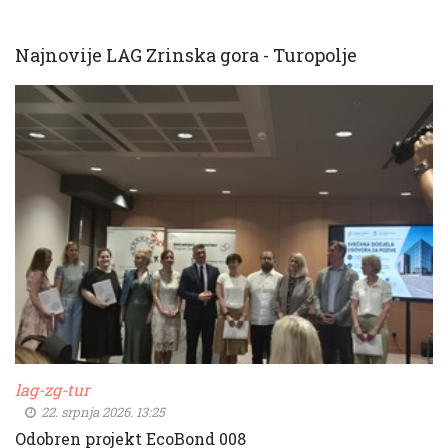
Najnovije LAG Zrinska gora - Turopolje
lag-zg-tur
22. srpnja 2026. 13:25
Odobren projekt EcoBond 008