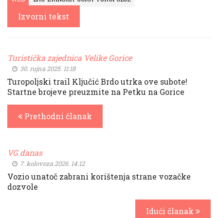
Izvorni tekst
Turistička zajednica Velike Gorice
30. rujna 2025. 11:18
Turopoljski trail Ključić Brdo utrka ove subote!
Startne brojeve preuzmite na Petku na Gorice
Prethodni članak
VG danas
7. kolovoza 2026. 14:12
Vozio unatoč zabrani korištenja strane vozačke
dozvole
Idući članak