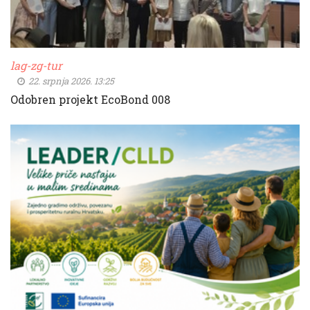
lag-zg-tur
22. srpnja 2026. 13:25
Odobren projekt EcoBond 008