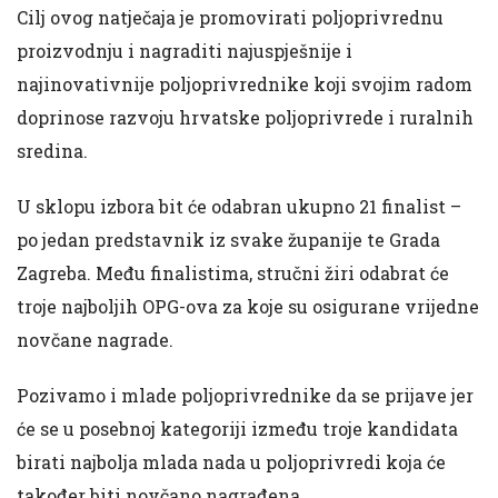
Cilj ovog natječaja je promovirati poljoprivrednu
proizvodnju i nagraditi najuspješnije i
najinovativnije poljoprivrednike koji svojim radom
doprinose razvoju hrvatske poljoprivrede i ruralnih
sredina.
U sklopu izbora bit će odabran ukupno 21 finalist –
po jedan predstavnik iz svake županije te Grada
Zagreba. Među finalistima, stručni žiri odabrat će
troje najboljih OPG-ova za koje su osigurane vrijedne
novčane nagrade.
Pozivamo i mlade poljoprivrednike da se prijave jer
će se u posebnoj kategoriji između troje kandidata
birati najbolja mlada nada u poljoprivredi koja će
također biti novčano nagrađena.