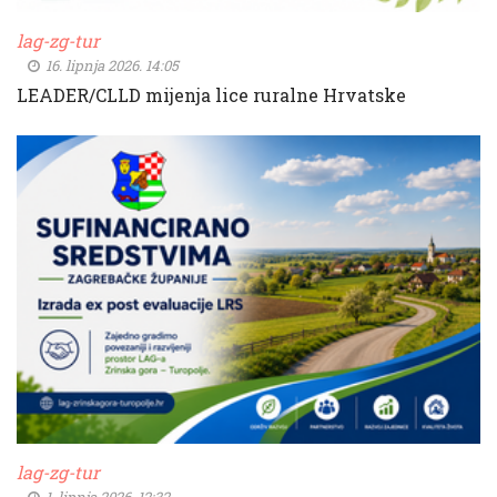
lag-zg-tur
16. lipnja 2026. 14:05
LEADER/CLLD mijenja lice ruralne Hrvatske
lag-zg-tur