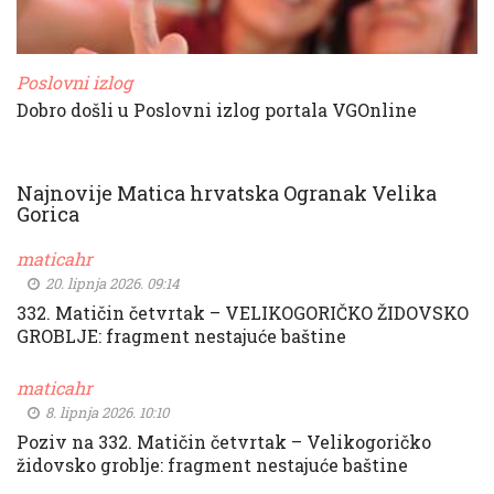
Poslovni izlog
Dobro došli u Poslovni izlog portala VGOnline
Najnovije Matica hrvatska Ogranak Velika
Gorica
maticahr
20. lipnja 2026. 09:14
332. Matičin četvrtak – VELIKOGORIČKO ŽIDOVSKO
GROBLJE: fragment nestajuće baštine
maticahr
8. lipnja 2026. 10:10
Poziv na 332. Matičin četvrtak – Velikogoričko
židovsko groblje: fragment nestajuće baštine