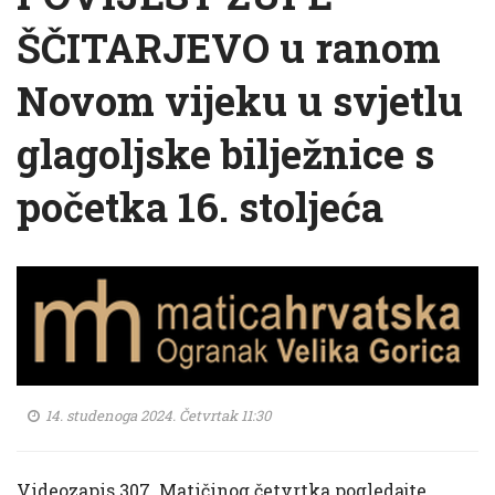
ŠČITARJEVO u ranom
Novom vijeku u svjetlu
glagoljske bilježnice s
početka 16. stoljeća
14. studenoga 2024. Četvrtak 11:30
Videozapis 307. Matičinog četvrtka pogledajte