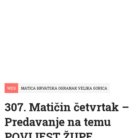
WEB
MATICA HRVATSKA OGRANAK VELIKA GORICA
307. Matičin četvrtak –
Predavanje na temu
POVIJEST ŽUPE