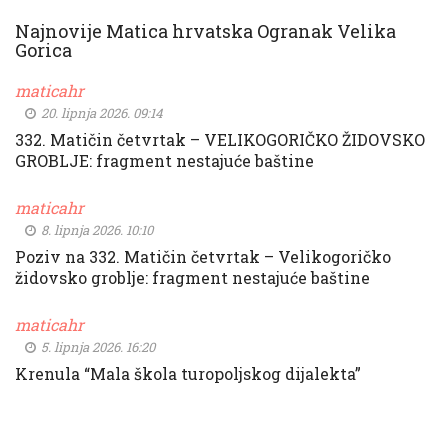
Najnovije Matica hrvatska Ogranak Velika
Gorica
maticahr
20. lipnja 2026. 09:14
332. Matičin četvrtak – VELIKOGORIČKO ŽIDOVSKO
GROBLJE: fragment nestajuće baštine
maticahr
8. lipnja 2026. 10:10
Poziv na 332. Matičin četvrtak – Velikogoričko
židovsko groblje: fragment nestajuće baštine
maticahr
5. lipnja 2026. 16:20
Krenula “Mala škola turopoljskog dijalekta”