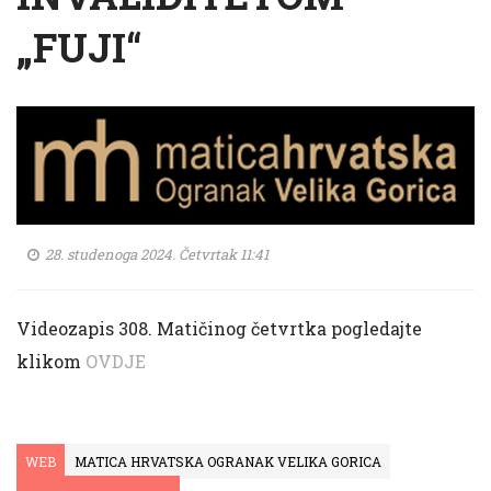
„FUJI“
28. studenoga 2024. Četvrtak 11:41
Videozapis 308. Matičinog četvrtka pogledajte
klikom
OVDJE
WEB
MATICA HRVATSKA OGRANAK VELIKA GORICA