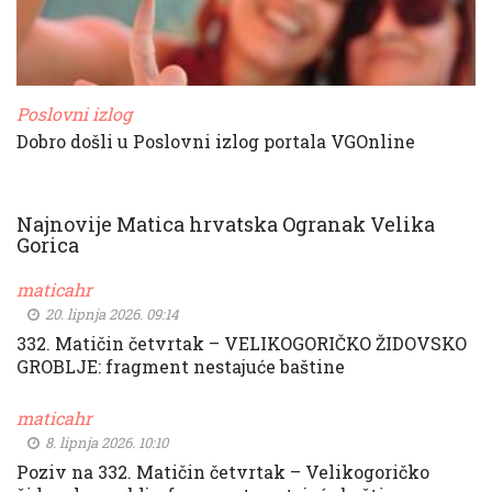
Poslovni izlog
Dobro došli u Poslovni izlog portala VGOnline
Najnovije Matica hrvatska Ogranak Velika
Gorica
maticahr
20. lipnja 2026. 09:14
332. Matičin četvrtak – VELIKOGORIČKO ŽIDOVSKO
GROBLJE: fragment nestajuće baštine
maticahr
8. lipnja 2026. 10:10
Poziv na 332. Matičin četvrtak – Velikogoričko