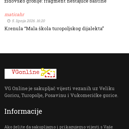
židovsko groblje: fragment nestajuće baštine
maticahr
5. lipnja 2026. 16:20
Krenula “Mala škola turopoljskog dijalekta”
VG Online je sakupljač vijesti vezanih uz Veliku
Goricu, Turopolje, Posavinu i Vukomeričke gorice.
Informacije
Ako želite da sakupljamo i prikazujemo vijesti s Vaše