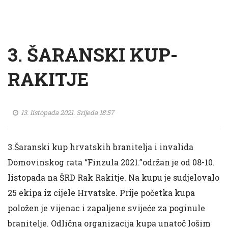
3. ŠARANSKI KUP-
RAKITJE
13. listopada 2021. Srijeda 18:57
3.Šaranski kup hrvatskih branitelja i invalida
Domovinskog rata “Finzula 2021.”održan je od 08-10.
listopada na ŠRD Rak Rakitje. Na kupu je sudjelovalo
25 ekipa iz cijele Hrvatske. Prije početka kupa
položen je vijenac i zapaljene svijeće za poginule
branitelje. Odlična organizacija kupa unatoč lošim