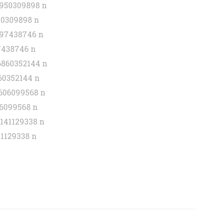
50309898 n
7438746 n
60352144 n
6099568 n
1129338 n