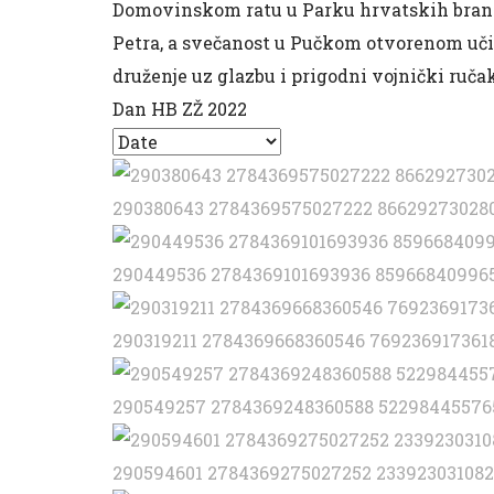
Domovinskom ratu u Parku hrvatskih branite
Petra, a svečanost u Pučkom otvorenom učili
druženje uz glazbu i prigodni vojnički ruča
Dan HB ZŽ 2022
290380643 2784369575027222 86629273028
290449536 2784369101693936 85966840996
290319211 2784369668360546 769236917361
290549257 2784369248360588 52298445576
290594601 2784369275027252 233923031082