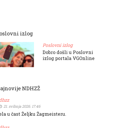
oslovni izlog
Poslovni izlog
Dobro došli u Poslovni
izlog portala VGOnline
ajnovije NDHZŽ
dhzz
21. svibnja 2026. 17:46
ela u čast Željku Žagmeisteru.
dhzz