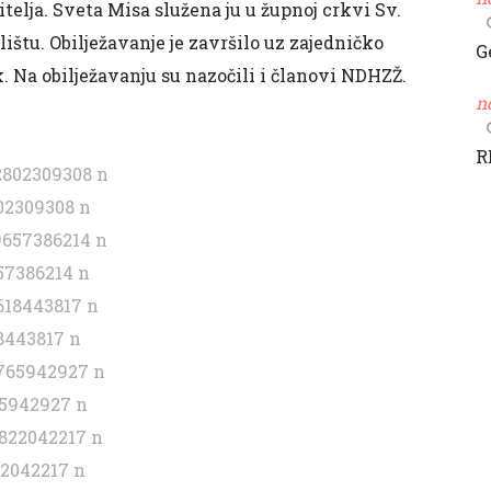
lja. Sveta Misa služena ju u župnoj crkvi Sv.
štu. Obilježavanje je završilo uz zajedničko
G
k. Na obilježavanju su nazočili i članovi NDHZŽ.
n
R
02309308 n
57386214 n
8443817 n
5942927 n
2042217 n