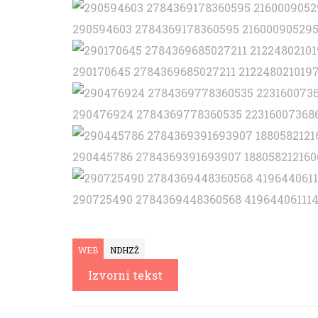
290594603 2784369178360595 21600090529
290170645 2784369685027211 212248021019
290476924 2784369778360535 22316007368
290445786 2784369391693907 188058212160
290725490 2784369448360568 419644061114
WEB
NDHZŽ
Izvorni tekst