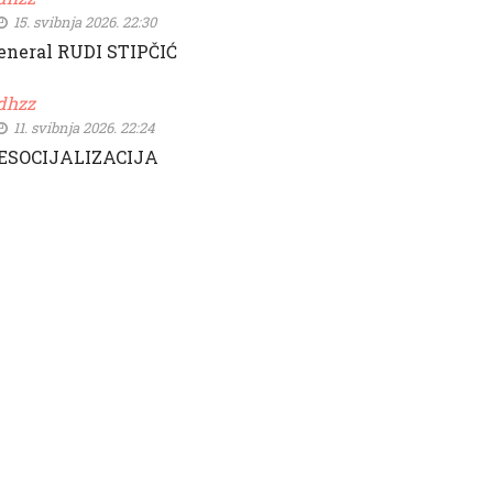
15. svibnja 2026. 22:30
eneral RUDI STIPČIĆ
dhzz
11. svibnja 2026. 22:24
ESOCIJALIZACIJA