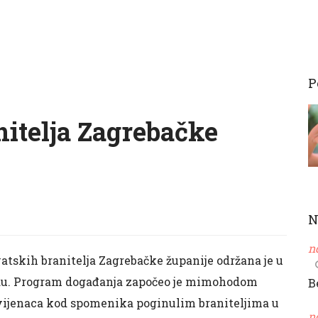
P
itelja Zagrebačke
N
n
atskih branitelja Zagrebačke županije održana je u
Gradu. Program događanja započeo je mimohodom
B
 vijenaca kod spomenika poginulim braniteljima u
n