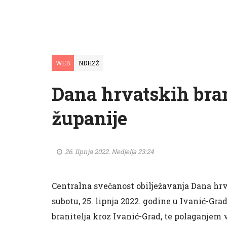
WEB
NDHZŽ
Dana hrvatskih bran
županije
26. lipnja 2022. Nedjelja 23:24
Centralna svečanost obilježavanja Dana hrv
subotu, 25. lipnja 2022. godine u Ivanić-
branitelja kroz Ivanić-Grad, te polaganjem