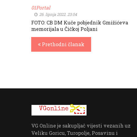
01Portal
26. lipnja 2022. 23:04
FOTO: CB DM Kuče pobjednik Gmižićeva
memorijala u Čičkoj Poljani
Prethodni članak
VG Online je sakupljač vijesti vezanih uz
Veliku Goricu, Turopolje, Posavinu i