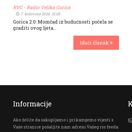
RVG - Radio Velika Gorica
7. kolovoza 2026. 01:05
Gorica 2.0: Momčad iz budućnosti počela se
graditi ovog ljeta…
Idući članak
Informacije
K
Ako želite da sakupljamo i prikazujemo vijesti s
Vaše stranice pošaljite nam adresu Vašeg rss feeda.