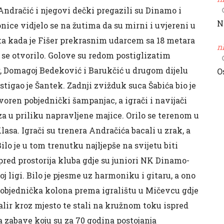
Andračić i njegovi dečki pregazili su Dinamo i
N
onice vidjelo se na žutima da su mirni i uvjereni u
nuta kada je Fišer prekrasnim udarcem sa 18 metara
n
se otvorilo. Golove su redom postiglizatim
r, Domagoj Bedeković i Barukčić u drugom dijelu
O
igao je Šantek. Zadnji zvižduk suca Šabića bio je
voren pobjednički šampanjac, a igrači i navijači
i za u priliku napravljene majice. Orilo se terenom u
asa. Igrači su trenera Andračića bacali u zrak, a
ilo je u tom trenutku najljepše na svijetu biti
ispred prostorija kluba gdje su juniori NK Dinamo-
j ligi. Bilo je pjesme uz harmoniku i gitaru, a ono
pobjednička kolona prema igralištu u Mičevcu gdje
lir kroz mjesto te stali na kružnom toku ispred
sa zabave koju su za 70 godina postojanja