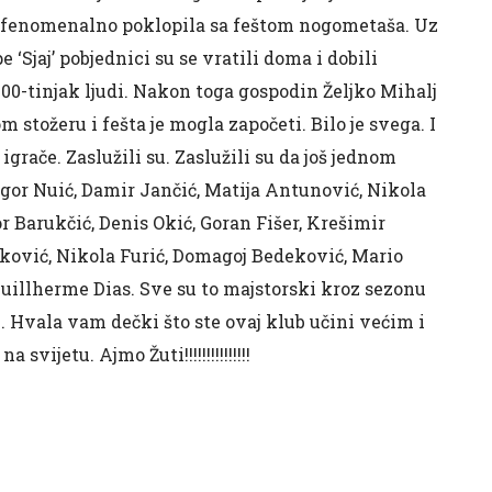
e fenomenalno poklopila sa feštom nogometaša. Uz
Sjaj’ pobjednici su se vratili doma i dobili
200-tinjak ljudi. Nakon toga gospodin Željko Mihalj
 stožeru i fešta je mogla započeti. Bilo je svega. I
igrače. Zaslužili su. Zaslužili su da još jednom
gor Nuić, Damir Jančić, Matija Antunović, Nikola
r Barukčić, Denis Okić, Goran Fišer, Krešimir
šković, Nikola Furić, Domagoj Bedeković, Mario
Guillherme Dias. Sve su to majstorski kroz sezonu
. Hvala vam dečki što ste ovaj klub učini većim i
ijetu. Ajmo Žuti!!!!!!!!!!!!!!!