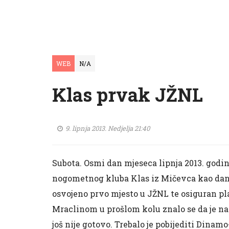
WEB
N/A
Klas prvak JŽNL
9. lipnja 2013. Nedjelja 21:40
Subota. Osmi dan mjeseca lipnja 2013. godi
nogometnog kluba Klas iz Mičevca kao dan k
osvojeno prvo mjesto u JŽNL te osiguran pl
Mraclinom u prošlom kolu znalo se da je nap
još nije gotovo. Trebalo je pobijediti Dinamo