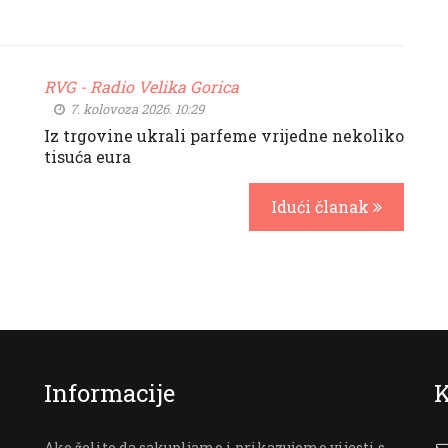
RVG - Radio Velika Gorica
7. kolovoza 2026. 10:29
Iz trgovine ukrali parfeme vrijedne nekoliko
tisuća eura
Idući članak
Informacije
K
Ako želite da sakupljamo i prikazujemo vijesti s