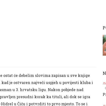
P
N
ne ostat će debelim slovima zapisan u sve knjige
ad je ostvaren največi uspjeh u povijesti kluba i
n
asman u 3. hrvatsku ligu. Nakon pobjede nad
P
ravljen presudni korak ka tituli, ali dok se igra
-Hidrel u Čiču i potvrditi to prvo mjesto. To se i
n