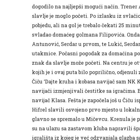
dogodilo na najljepši mogući način. Trener 
slavlje je moglo početi. Po izlasku iz svlači
pobjedu, ali na gol je trebalo čekati 25 mi
svladao domaćeg golmana Filipovića. Onda 
Antunović, Serdar u prvom, te Lukić, Serda
utakmice. Počasni pogodak za domaćina post
znak da slavlje može početi. Na centru je ot
kojih je i ovaj puta bilo poprilično, odjenul
Čiču ‘Dajte kruha i kobasa navijač sam NK Kl
navijači izmjenjivali čestitke sa igračima. B
navijač Klasa. Fešta je započela još u Čiču 
Hifrel slavili osvojeno prvo mjesto u lokalno
glavno se spremalo u Mičevcu. Krenula je 
su na ulazu sa zastavom kluba napravili špa
igrališta iz kojeg je već odzvanjala glazba 