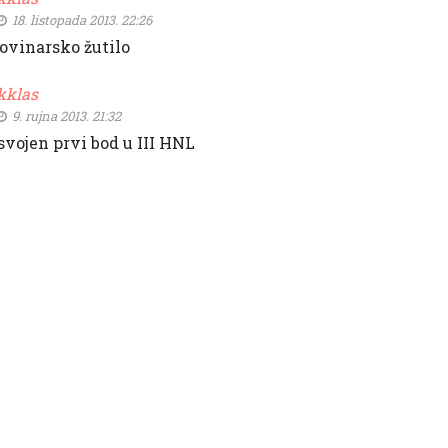
18. listopada 2013. 22:26
ovinarsko žutilo
kklas
9. rujna 2013. 21:32
svojen prvi bod u III HNL