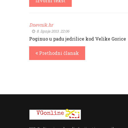
Izvorni tekst
Dnevnik.hr
8. lipnja 2013. 22:06
Poginuo u padu jedrilice kod Velike Gorice
Prethodni članak