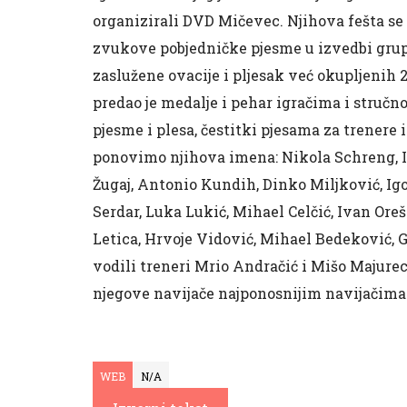
organizirali DVD Mičevec. Njihova fešta s
zvukove pobjedničke pjesme u izvedbi grupe ‘
zaslužene ovacije i pljesak već okupljenih 
predao je medalje i pehar igračima i stručnom
pjesme i plesa, čestitki pjesama za trenere i 
ponovimo njihova imena: Nikola Schreng, I
Žugaj, Antonio Kundih, Dinko Miljković, Igo
Serdar, Luka Lukić, Mihael Celčić, Ivan Ore
Letica, Hrvoje Vidović, Mihael Bedeković, 
vodili treneri Mrio Andračić i Mišo Majurec
njegove navijače najponosnijim navijačima na sv
WEB
N/A