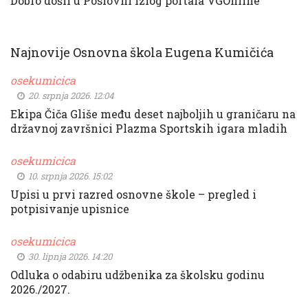
Dobro došli u Poslovni izlog portala VGOnline
Najnovije Osnovna škola Eugena Kumičića
osekumicica
20. srpnja 2026. 12:04
Ekipa Čiča Gliše među deset najboljih u graničaru na
državnoj završnici Plazma Sportskih igara mladih
osekumicica
10. srpnja 2026. 15:02
Upisi u prvi razred osnovne škole – pregled i
potpisivanje upisnice
osekumicica
30. lipnja 2026. 14:20
Odluka o odabiru udžbenika za školsku godinu
2026./2027.